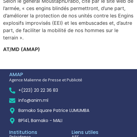
Selon le général MoustaphDrabo, cite par le site web de
l’armée, « ces engins blindés permettront, d’une part,
d’améliorer la protection de nos unités contre les Engins
explosifs improvisés (EEI) et les embuscades et, d’autre
part, de faciliter la mobilité de nos hommes sur le
terrain ».
AT/MD (AMAP)
AMAP
Agence Malienne de Presse et Publicité
+(223) 20 22 36 83
info@anim.ml
Bamako Square Patrice LUMUMBA
BP141, Bamako - MALI
Institutions
Liens utiles
Présidence
AES