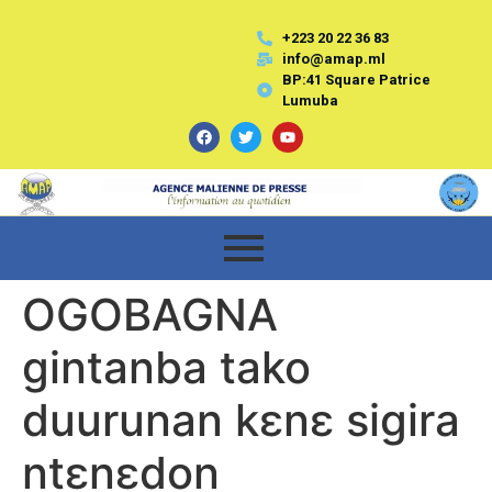
+223 20 22 36 83
info@amap.ml
BP:41 Square Patrice
Lumuba
OGOBAGNA
gintanba tako
duurunan kɛnɛ sigira
ntɛnɛdon