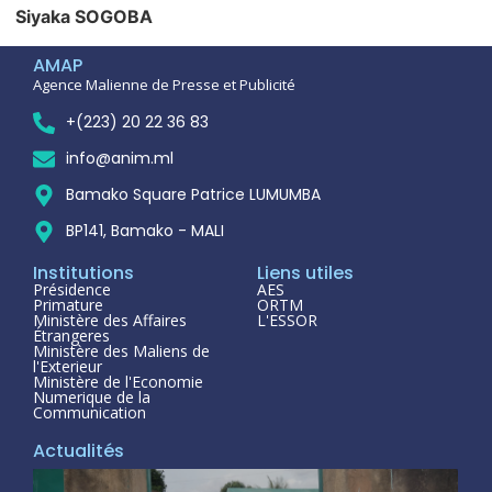
Siyaka SOGOBA
AMAP
Agence Malienne de Presse et Publicité
+(223) 20 22 36 83
info@anim.ml
Bamako Square Patrice LUMUMBA
BP141, Bamako - MALI
Institutions
Liens utiles
Présidence
AES
Primature
ORTM
Ministère des Affaires
L'ESSOR
Étrangeres
Ministère des Maliens de
l'Exterieur
Ministère de l'Economie
Numerique de la
Communication
Actualités