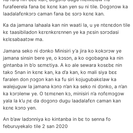
furafeerela fana bɛ kɛnɛ kan yen su ni tile. Dogɔnɔw ka
laadalafɛnkɔrɔ caman fana bɛ sɔrɔ kɛnɛ kan.
Ka da jamana lahaala kan nin waati la, u ye ntɛnɛdon tile
kɛ taasibiladon kɛrɛnkɛrɛnnen ye ka ɲɛsin sɔrɔdasi
kɛlɛsabaatɔw ma.
Jamana seko ni dɔnko Minisiri y’a jira ko kokɔrɔw ye
jamana sinsin bere ye, o kɔsɔn, a ko ogobagna ka nin
gintanba in b’o sɛmɛtiya. A ko ale sewara kosɛbɛ nin
tako 5nan in kɛnɛ kan, ka d’a kan, ko mali siya bɛɛ
faralen don ɲɔgɔn kan ka fu siri kojugubakɛlaw ka
walejuguw la jamana kɔnɔ n’an ka seko ni dɔnko, a n’an
ka kɔrɔlenw ye. O tɛmɛnen kɔ, minisiri n’a nɔfɛmɔgɔw
yala la k’u ɲɛ da dogɔnɔ dugu laadalafɛn caman kan
kɛnɛ kɔnɔ yen.
An b’aw ladɔnniya ko kintanba in bɛ to senna fo
feburuyekalo tile 2 san 2020