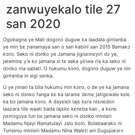
zanwuyekalo tile 27
san 2020
Ogobagna ye Mali dogɔnɔ duguw ka laadala gintanba
ye min bɛ ɲanamaya san o san kabini san 2015 Bamakɔ
kɔnɔ. Seko ni dɔnko ye Jamana jigisɛmɛyiri dɔ ye,
jateminɛ y’a ko jamana si tɛ seka yiriwa n’a ka seko ni
dɔnko ma sabati. O hukumu kɔnɔ, dɔgɔnɔ duguw ye nin
gintanba in sigi senka.
U ye ɲinan ta bila hukumu min kɔnɔ, o de ye ka jamana
seko ni dɔnko fanga kɛ ka laramɛ dɛmɛ jatigɛwale kɛlɛ
ka bɔ jamana kɔnɔ. A dayɛlɛli lajɛ kɛra ntɛnɛdon
laazara tile waati bada lajɛkɛ kɛnɛba kan , a kɛnɛ
ɲɛmɔgɔya tun bɛ jamana seko ni dɔnko minisiri
Madamu Njayi Ramatulayi Jalo bolo. Bolabaarako ni
Turisimu minisiri Madamu Nina Walɛti ani Dugujukɔrɔ