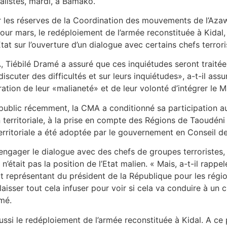
nalistes, mardi, à Bamako.
r les réserves de la Coordination des mouvements de l’Aza
our mars, le redéploiement de l’armée reconstituée à Kidal,
tat sur l’ouverture d’un dialogue avec certains chefs terror
A, Tiébilé Dramé a assuré que ces inquiétudes seront traité
cuter des difficultés et sur leurs inquiétudes», a-t-il assur
ation de leur «malianeté» et de leur volonté d’intégrer le Ma
ublic récemment, la CMA a conditionné sa participation au
 territoriale, à la prise en compte des Régions de Taoudéni
erritoriale a été adoptée par le gouvernement en Conseil de
engager le dialogue avec des chefs de groupes terroristes, 
était pas la position de l’Etat malien. « Mais, a-t-il rappelé,
 représentant du président de la République pour les régi
 laisser tout cela infuser pour voir si cela va conduire à u
mé.
si le redéploiement de l’armée reconstituée à Kidal. A ce p