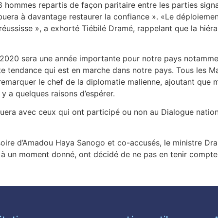
ommes repartis de façon paritaire entre les parties signata
tribuera à davantage restaurer la confiance ». «Le déploieme
réussisse », a exhorté Tiébilé Dramé, rappelant que la hiéra
ue 2020 sera une année importante pour notre pays notamme
sante tendance qui est en marche dans notre pays. Tous les 
remarquer le chef de la diplomatie malienne, ajoutant que mal
l y a quelques raisons d’espérer.
era avec ceux qui ont participé ou non au Dialogue national
isoire d’Amadou Haya Sanogo et co-accusés, le ministre Dra
i, à un moment donné, ont décidé de ne pas en tenir compte