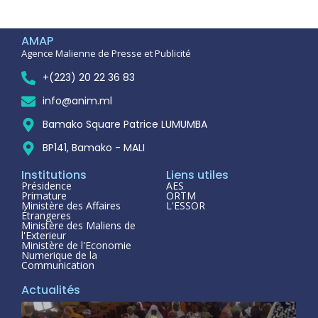
AMAP
Agence Malienne de Presse et Publicité
+(223) 20 22 36 83
info@anim.ml
Bamako Square Patrice LUMUMBA
BP141, Bamako - MALI
Institutions
Liens utiles
Présidence
AES
Primature
ORTM
Ministère des Affaires
L'ESSOR
Étrangeres
Ministère des Maliens de
l'Exterieur
Ministère de l'Economie
Numerique de la
Communication
Actualités