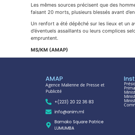
Les mêmes sources précisent que des hommes 
faisant 20 morts, plusieurs blessés avant d’e
Un renfort a été dépêché sur les lieux et un a
d’éventuels assaillants ou leurs complices sel
empruntent.
MS/KM (AMAP)
AMAP
Inst
Prési
Agence Malienne de Presse et
Prima
Publicité
Minis
Minis
Minis
+(223) 20 22 36 83
Comm
info@anim.ml
Bamako Square Patrice
LUMUMBA