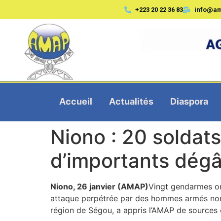
+223 20 22 36 83
info@a
Accueil
Actualités
Diaspora
Niono : 20 soldats
d’importants dégâ
Niono, 26 janvier (AMAP)
Vingt gendarmes on
attaque perpétrée par des hommes armés non 
région de Ségou, a appris l’AMAP de sources