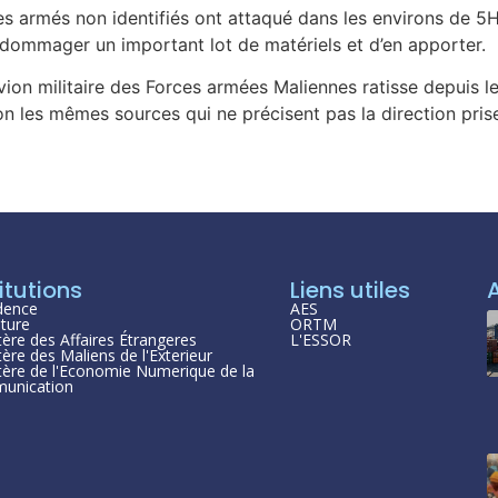
armés non identifiés ont attaqué dans les environs de 5
ndommager un important lot de matériels et d’en apporter.
vion militaire des Forces armées Maliennes ratisse depuis le
on les mêmes sources qui ne précisent pas la direction prise
itutions
Liens utiles
dence
AES
ture
ORTM
tère des Affaires Étrangeres
L'ESSOR
tère des Maliens de l'Exterieur
tère de l'Economie Numerique de la
unication