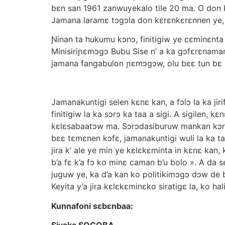
bɛn san 1961 zanwuyekalo tile 20 ma. O don k
Jamana laramɛ tɔgɔla don kɛrɛnkɛrɛnnen ye, 
Ɲinan ta hukumu kɔnɔ, finitigiw ye cɛminɛnta
Minisiriɲɛmɔgɔ Bubu Sise n’ a ka gɔfɛrɛnaman
jamana fangabulon ɲɛmɔgɔw, olu bɛɛ tun bɛ k
Jamanakuntigi selen kɛnɛ kan, a fɔlɔ la ka jir
finitigiw la ka sɔrɔ ka taa a sigi. A sigilen, 
kɛlɛsabaatɔw ma. Sɔrɔdasiburuw mankan kɔrɔ
bɛɛ tɛmɛnen kɔfɛ, jamanakuntigi wuli la ka ta
jira k’ ale ye min ye kɛlɛkɛminta in kɛnɛ kan, k
b’a fɛ k’a fɔ ko minɛ caman b’u bolo ». A d
juguw ye, ka d’a kan ko politikimɔgɔ dɔw de b
Keyita y’a jira kɛlɛkɛminɛko siratigɛ la, ko 
Kunnafoni sɛbɛnbaa:
Siyaka SOGOBA