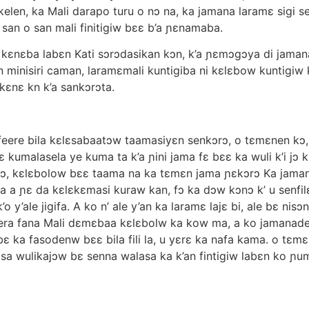
elen, ka Mali darapo turu o nɔ na, ka jamana laramɛ sigi s
san o san mali finitigiw bɛɛ b’a ɲɛnamaba.
 kɛnɛba labɛn Kati sɔrɔdasikan kɔn, k’a ɲɛmɔgɔya di jaman
 minisiri caman, laramɛmali kuntigiba ni kɛlɛbow kuntigiw
ɛnɛ kn k’a sankɔrɔta.
ifeere bila kɛlɛsabaatɔw taamasiyɛn senkɔrɔ, o tɛmɛnen kɔ, a
kɛnɛ kumalasela ye kuma ta k’a ɲini jama fɛ bɛɛ ka wuli k’i jɔ
, kɛlɛbolow bɛɛ taama na ka tɛmɛn jama ɲɛkɔrɔ Ka jamana
a a ɲɛ da kɛlɛkɛmasi kuraw kan, fɔ ka dɔw kɔnɔ k’ u senfil
’o y’ale jigifa. A ko n’ ale y’an ka laramɛ lajɛ bi, ale bɛ nis
a sera fana Mali dɛmɛbaa kɛlɛbolw ka kow ma, a ko jamana
ɛ ka fasodenw bɛɛ bila fili la, u yɛrɛ ka nafa kama. o tɛm
halisa wulikajɔw bɛ senna walasa ka k’an fintigiw labɛn ko ɲ