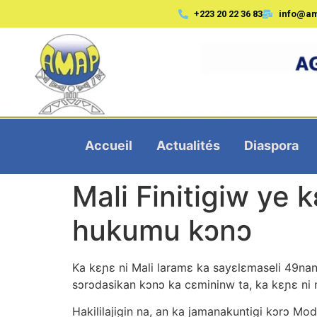
+223 20 22 36 83
info@a
Accueil
Actualités
Diaspora
Mali Finitigiw ye 
hukumu kɔnɔ
Ka kɛɲɛ ni Mali laramɛ ka sayɛlɛmaseli 49nan
sɔrɔdasikan kɔnɔ ka cɛmininw ta, ka kɛɲɛ ni
Hakililajigin na, an ka jamanakuntigi kɔrɔ Mo