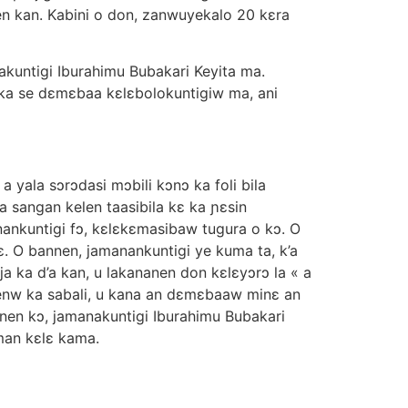
en kan. Kabini o don, zanwuyekalo 20 kɛra
akuntigi Iburahimu Bubakari Keyita ma.
 ka se dɛmɛbaa kɛlɛbolokuntigiw ma, ani
 yala sɔrɔdasi mɔbili kɔnɔ ka foli bila
 ka sangan kelen taasibila kɛ ka ɲɛsin
nkuntigi fɔ, kɛlɛkɛmasibaw tugura o kɔ. O
ɛ. O bannen, jamanankuntigi ye kuma ta, k’a
ɔnja ka d’a kan, u lakananen don kɛlɛyɔrɔ la « a
denw ka sabali, u kana an dɛmɛbaaw minɛ an
ɛnen kɔ, jamanakuntigi Iburahimu Bubakari
uman kɛlɛ kama.