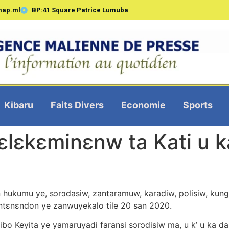
map.ml
BP:41 Square Patrice Lumuba
Kibaru
Faits Divers
Economie
Sports
kɛlɛkɛminɛnw ta Kati u 
 hukumu ye, sɔrɔdasiw, zantaramuw, karadiw, polisiw, kungo
 ntɛnɛndon ye zanwuyekalo tile 20 san 2020.
dibo Keyita ye yamaruyadi faransi sɔrɔdisiw ma, u k’ u ka d