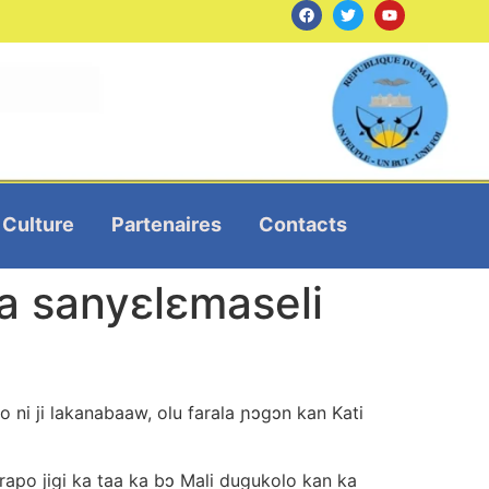
Culture
Partenaires
Contacts
ka sanyɛlɛmaseli
 ni ji lakanabaaw, olu farala ɲɔgɔn kan Kati
arapo jigi ka taa ka bɔ Mali dugukolo kan ka