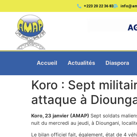
+223 20 22 36 83
info@a
Accueil
Actualités
Diaspora
Koro : Sept milita
attaque à Dioung
Koro, 23 janvier (AMAP)
Sept soldats malien
nuit du mercredi au jeudi, à Dioungani, locali
Le bilan officiel fait, également, état de 4 