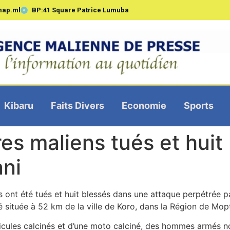
map.ml
BP:41 Square Patrice Lumuba
Kibaru
Faits Divers
Economie
Sports
ires maliens tués et hui
ani
s ont été tués et huit blessés dans une attaque perpétrée 
té située à 52 km de la ville de Koro, dans la Région de Mopt
véhicules calcinés et d’une moto calciné, des hommes armés n