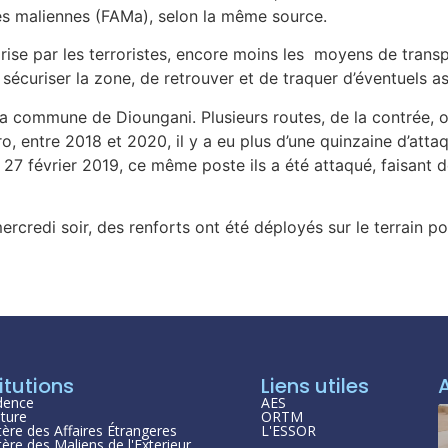
es maliennes (FAMa), selon la même source.
rise par les terroristes, encore moins les moyens de transpor
 sécuriser la zone, de retrouver et de traquer d’éventuels as
s la commune de Dioungani. Plusieurs routes, de la contrée
ro, entre 2018 et 2020, il y a eu plus d’une quinzaine d’att
 Le 27 février 2019, ce même poste ils a été attaqué, faisan
ercredi soir, des renforts ont été déployés sur le terrain p
itutions
Liens utiles
dence
AES
ture
ORTM
tère des Affaires Étrangeres
L'ESSOR
tère des Maliens de l'Exterieur