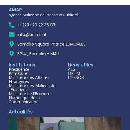
AMAP
Agence Malienne de Presse et Publicité
+(223) 20 22 36 83
info@anim.ml
Bamako Square Patrice LUMUMBA
BP141, Bamako - MALI
Institutions
Liens utiles
Présidence
AES
Primature
ORTM
Ministère des Affaires
L'ESSOR
Étrangeres
Ministère des Maliens de
l'Exterieur
Ministère de l'Economie
Numerique de la
Communication
Actualités