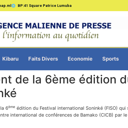
map.ml
BP:41 Square Patrice Lumuba
Kibaru
Faits Divers
Economie
Sports
nt de la 6ème édition d
inké
ème
la 6
édition du Festival international Soninké (FISO) qui
ntre international de conférences de Bamako (CICB) par le