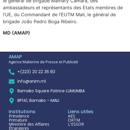
le général de brigade Mamary Camara
,
des
ambassadeurs et représentants des Etats membres de
l’UE, du Commandant de l’EUTM Mali, le général de
brigade João Pedro Boga Ribeiro.
MD (AMAP)
AMAP
Agence Malienne de Presse et Publicité
+(223) 20 22 36 83
info@anim.ml
Bamako Square Patrice LUMUMBA
BP141, Bamako - MALI
Institutions
Liens utiles
Présidence
AES
Primature
ORTM
Ministère des Affaires
L'ESSOR
Étrangeres