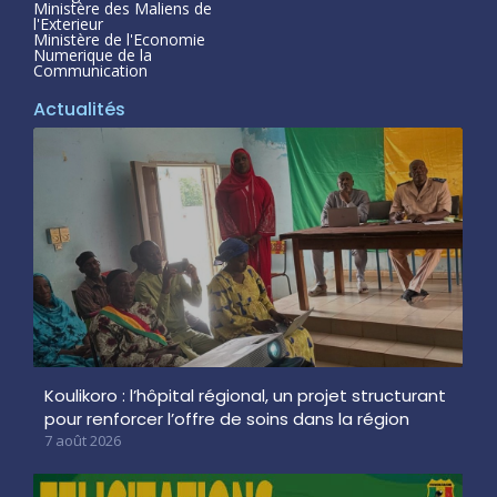
Ministère des Maliens de
l'Exterieur
Ministère de l'Economie
Numerique de la
Communication
Actualités
Koulikoro : l’hôpital régional, un projet structurant
pour renforcer l’offre de soins dans la région
7 août 2026