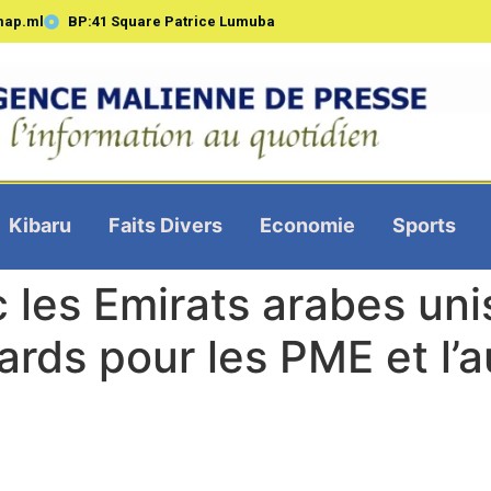
map.ml
BP:41 Square Patrice Lumuba
Kibaru
Faits Divers
Economie
Sports
c les Emirats arabes un
iards pour les PME et l