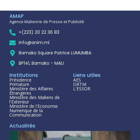
AMAP
Agence Malienne de Presse et Publicité
+(223) 20 22 36 83
info@anim.ml
Bamako Square Patrice LUMUMBA
BP141, Bamako - MALI
Institutions
Liens utiles
Présidence
AES
Primature
ORTM
Ministère des Affaires
L'ESSOR
Étrangeres
Ministère des Maliens de
l'Exterieur
Ministère de l'Economie
Numerique de la
Communication
Actualités