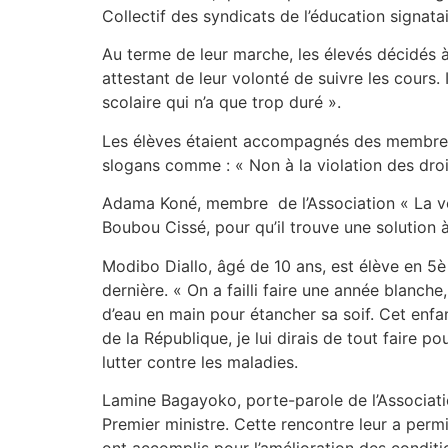
Collectif des syndicats de l’éducation signat
Au terme de leur marche, les élevés décidés 
attestant de leur volonté de suivre les cours. 
scolaire qui n’a que trop duré ».
Les élèves étaient accompagnés des membres d
slogans comme : « Non à la violation des droi
Adama Koné, membre de l’Association « La vo
Boubou Cissé, pour qu’il trouve une solution 
Modibo Diallo, âgé de 10 ans, est élève en 5è
dernière. « On a failli faire une année blanch
d’eau en main pour étancher sa soif. Cet enfan
de la République, je lui dirais de tout faire 
lutter contre les maladies.
Lamine Bagayoko, porte-parole de l’Associatio
Premier ministre. Cette rencontre leur a permi
ont accomplis pour l’amélioration des conditio