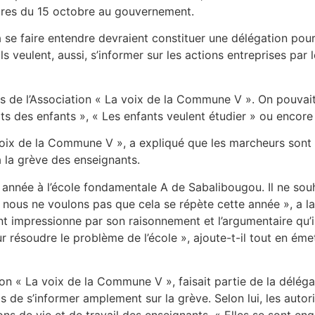
aires du 15 octobre au gouvernement.
à se faire entendre devraient constituer une délégation pou
Ils veulent, aussi, s’informer sur les actions entreprises pa
e l’Association « La voix de la Commune V ». On pouvait l
ts des enfants », « Les enfants veulent étudier » ou encore 
ix de la Commune V », a expliqué que les marcheurs sont v
à la grève des enseignants.
 année à l’école fondamentale A de Sabalibougou. Il ne souha
e, nous ne voulons pas que cela se répète cette année », a l
t impressionne par son raisonnement et l’argumentaire qu’il
pour résoudre le problème de l’école », ajoute-t-il tout en 
n « La voix de la Commune V », faisait partie de la délégat
s de s’informer amplement sur la grève. Selon lui, les autor
ns de vie et de travail des enseignants. « Elles se sont eng