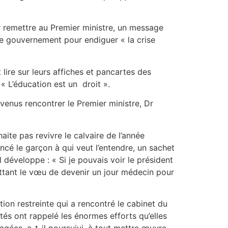
r remettre au Premier ministre, un message
r le gouvernement pour endiguer « la crise
ire sur leurs affiches et pancartes des
« L’éducation est un droit ».
enus rencontrer le Premier ministre, Dr
ite pas revivre le calvaire de l’année
ancé le garçon à qui veut l’entendre, un sachet
 développe : « Si je pouvais voir le président
émettant le vœu de devenir un jour médecin pour
ion restreinte qui a rencontré le cabinet du
ités ont rappelé les énormes efforts qu’elles
agées, a-t-il poursuivi, à tout mettre œuvre