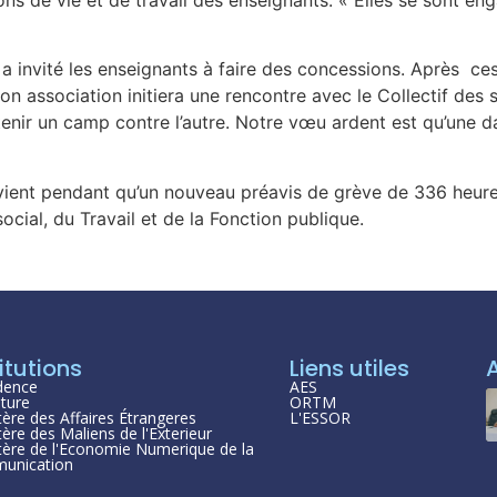
a invité les enseignants à faire des concessions. Après ce
association initiera une rencontre avec le Collectif des s
nir un camp contre l’autre. Notre vœu ardent est qu’une dat
ient pendant qu’un nouveau préavis de grève de 336 heures, 
ocial, du Travail et de la Fonction publique.
itutions
Liens utiles
dence
AES
ture
ORTM
tère des Affaires Étrangeres
L'ESSOR
tère des Maliens de l'Exterieur
tère de l'Economie Numerique de la
unication