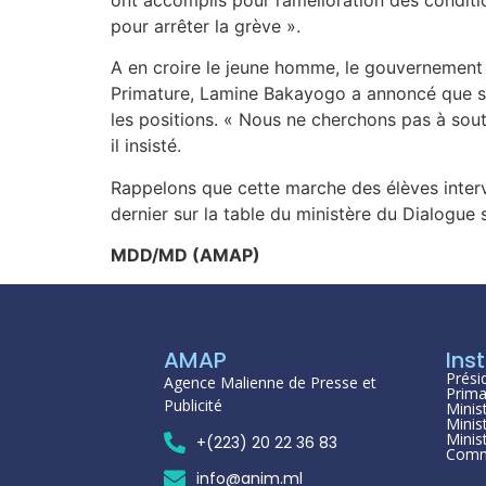
pour arrêter la grève ».
A en croire le jeune homme, le gouvernement 
Primature, Lamine Bakayogo a annoncé que son 
les positions. « Nous ne cherchons pas à soute
il insisté.
Rappelons que cette marche des élèves interv
dernier sur la table du ministère du Dialogue s
MDD/MD (AMAP)
AMAP
Inst
Prési
Agence Malienne de Presse et
Prima
Publicité
Minis
Minis
Minis
+(223) 20 22 36 83
Comm
info@anim.ml