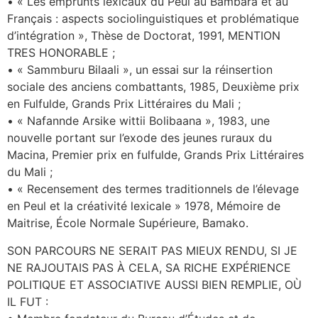
• « Les emprunts lexicaux du Peul au Bambara et au
Français : aspects sociolinguistiques et problématique
d’intégration », Thèse de Doctorat, 1991, MENTION
TRES HONORABLE ;
• « Sammburu Bilaali », un essai sur la réinsertion
sociale des anciens combattants, 1985, Deuxième prix
en Fulfulde, Grands Prix Littéraires du Mali ;
• « Nafannde Arsike wittii Bolibaana », 1983, une
nouvelle portant sur l’exode des jeunes ruraux du
Macina, Premier prix en fulfulde, Grands Prix Littéraires
du Mali ;
• « Recensement des termes traditionnels de l’élevage
en Peul et la créativité lexicale » 1978, Mémoire de
Maitrise, École Normale Supérieure, Bamako.
SON PARCOURS NE SERAIT PAS MIEUX RENDU, SI JE
NE RAJOUTAIS PAS À CELA, SA RICHE EXPÉRIENCE
POLITIQUE ET ASSOCIATIVE AUSSI BIEN REMPLIE, OÙ
IL FUT :