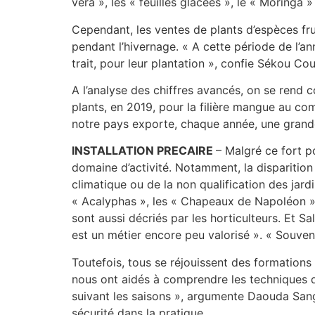
vera », les « feuilles glacées », le « Moringa 
Cependant, les ventes de plants d’espèces fru
pendant l’hivernage. « A cette période de l’a
trait, pour leur plantation », confie Sékou Cou
A l’analyse des chiffres avancés, on se rend
plants, en 2019, pour la filière mangue au co
notre pays exporte, chaque année, une grand
INSTALLATION PRECAIRE
– Malgré ce fort po
domaine d’activité. Notamment, la disparition
climatique ou de la non qualification des jard
« Acalyphas », les « Chapeaux de Napoléon » 
sont aussi décriés par les horticulteurs. Et S
est un métier encore peu valorisé ». « Souven
Toutefois, tous se réjouissent des formations 
nous ont aidés à comprendre les techniques 
suivant les saisons », argumente Daouda Sang
sécurité dans la pratique.