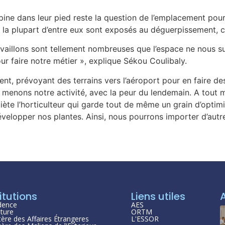
pine dans leur pied reste la question de l’emplacement pour 
t la plupart d’entre eux sont exposés au déguerpissement, 
availlons sont tellement nombreuses que l’espace ne nous s
r faire notre métier », explique Sékou Coulibaly.
nt, prévoyant des terrains vers l’aéroport pour en faire des
s menons notre activité, avec la peur du lendemain. A tout m
uiète l’horticulteur qui garde tout de même un grain d’optim
elopper nos plantes. Ainsi, nous pourrons importer d’autre
itutions
Liens utiles
dence
AES
ture
ORTM
tère des Affaires Étrangeres
L'ESSOR