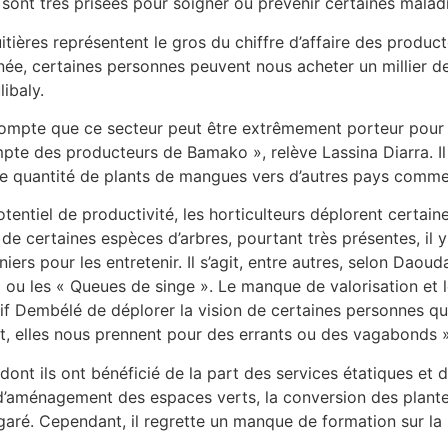
» sont très prisées pour soigner ou prévenir certaines malad
itières représentent le gros du chiffre d’affaire des produc
nnée, certaines personnes peuvent nous acheter un millier d
libaly.
 compte que ce secteur peut être extrêmement porteur pour 
mpte des producteurs de Bamako », relève Lassina Diarra. I
e quantité de plants de mangues vers d’autres pays comme 
tentiel de productivité, les horticulteurs déplorent certain
 de certaines espèces d’arbres, pourtant très présentes, il
iniers pour les entretenir. Il s’agit, entre autres, selon D
ou les « Queues de singe ». Le manque de valorisation et le
alif Dembélé de déplorer la vision de certaines personnes qu
t, elles nous prennent pour des errants ou des vagabonds », 
dont ils ont bénéficié de la part des services étatiques et
d’aménagement des espaces verts, la conversion des plante
aré. Cependant, il regrette un manque de formation sur la 