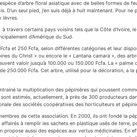
 espèce d’arbre floral asiatique avec de belles formes de fe
s. D’un seul pied, j’en suis déjà à huit maintenant. Pour ne p
x lèvres.
 à travers certains pays voisins tels que la Côte d’Ivoire, 
rincipalement d’Amérique du Sud.
 Fcfa et 250 Fcfa, selon différentes catégories et leur dispo
 épines du Christ » ou encore le « Lantana camara », des ar
peuvent valoir jusqu’à 100.000 ou 150.000 Fcfa. La « palme 
e 250.000 Fcfa. Cet arbre, utilisé pour la décoration, a la p
entrainé la multiplication des pépinières qui poussent com
 sont estimés, actuellement, à près de 300 producteurs dans
onale des sociétés coopératives des horticulteurs et pépin
membres de cette association. En 2000, ils ont fondé la pé
affairés à remplir les sachets en plastique usés de terre, po
n propose aussi des espèces aux vertus médicinales. En effet