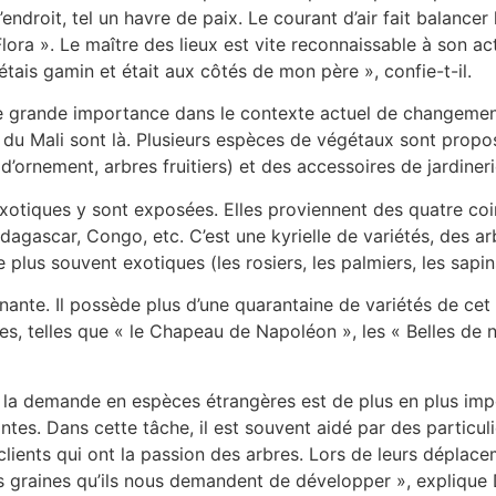
ndroit, tel un havre de paix. Le courant d’air fait balancer 
 Flora ». Le maître des lieux est vite reconnaissable à son ac
étais gamin et était aux côtés de mon père », confie-t-il.
e grande importance dans le contexte actuel de changemen
du Mali sont là. Plusieurs espèces de végétaux sont proposée
es d’ornement, arbres fruitiers) et des accessoires de jardin
s exotiques y sont exposées. Elles proviennent des quatre 
ascar, Congo, etc. C’est une kyrielle de variétés, des arbre
 plus souvent exotiques (les rosiers, les palmiers, les sapin
nante. Il possède plus d’une quarantaine de variétés de cet a
s, telles que « le Chapeau de Napoléon », les « Belles de nui
, la demande en espèces étrangères est de plus en plus impo
ntes. Dans cette tâche, il est souvent aidé par des particu
lients qui ont la passion des arbres. Lors de leurs déplacem
graines qu’ils nous demandent de développer », explique