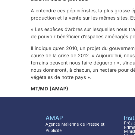
A entendre ces pépiniéristes, la plus grosse é
production et la vente sur les mêmes sites. E
« Les espèces d’arbres sur lesquelles nous tr
de pouvoir bénéficier d’espaces aménagés pou
Il indique qu’en 2010, un projet du gouverneme
cause de la crise de 2012. « Aujourd’hui, nou
terrains peuvent nous faire déguerpir », s’inq
nous donneront, à chacun, un hectare pour dév
végétales de notre pays ».
MT/MD (AMAP)
AMAP
Inst
Prési
Agence Malienne de Presse et
Prima
Publicité
Minis