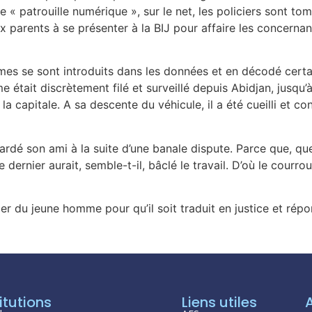
’une « patrouille numérique », sur le net, les policiers sont
ux parents à se présenter à la BIJ pour affaire les concernant
 se sont introduits dans les données et en décodé certaine
tait discrètement filé et surveillé depuis Abidjan, jusqu’à s
a capitale. A sa descente du véhicule, il a été cueilli et co
ardé son ami à la suite d’une banale dispute. Parce que, quel
e dernier aurait, semble-t-il, bâclé le travail. D’où le courr
ier du jeune homme pour qu’il soit traduit en justice et rép
itutions
Liens utiles