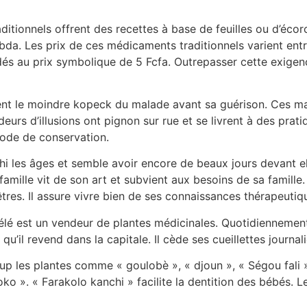
itionnels offrent des recettes à base de feuilles ou d’écor
mbda. Les prix de ces médicaments traditionnels varient en
és au prix symbolique de 5 Fcfa. Outrepasser cette exigenc
ent le moindre kopeck du malade avant sa guérison. Ces maît
ndeurs d’illusions ont pignon sur rue et se livrent à des pra
ode de conservation.
hi les âges et semble avoir encore de beaux jours devant el
famille vit de son art et subvient aux besoins de sa famille
tres. Il assure vivre bien de ses connaissances thérapeutiq
 est un vendeur de plantes médicinales. Quotidiennement
qu’il revend dans la capitale. Il cède ses cueillettes journal
up les plantes comme « goulobè », « djoun », « Ségou fali »
o ». « Farakolo kanchi » facilite la dentition des bébés. Le