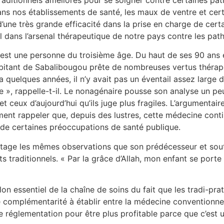
ans nos établissements de santé, les maux de ventre et cer
 d’une très grande efficacité dans la prise en charge de ce
l dans l’arsenal thérapeutique de notre pays contre les pa
est une personne du troisième âge. Du haut de ses 90 ans e
 habitant de Sabalibougou prête de nombreuses vertus théra
y a quelques années, il n’y avait pas un éventail assez large
», rappelle-t-il. Le nonagénaire pousse son analyse un peu 
t ceux d’aujourd’hui qu’ils juge plus fragiles. L’argumentair
ment rappeler que, depuis des lustres, cette médecine conti
 de certaines préoccupations de santé publique.
rtage les mêmes observations que son prédécesseur et sou
uits traditionnels. « Par la grâce d’Allah, mon enfant se po
on essentiel de la chaîne de soins du fait que les tradi-prat
 complémentarité à établir entre la médecine conventionnelle
 réglementation pour être plus profitable parce que c’est u