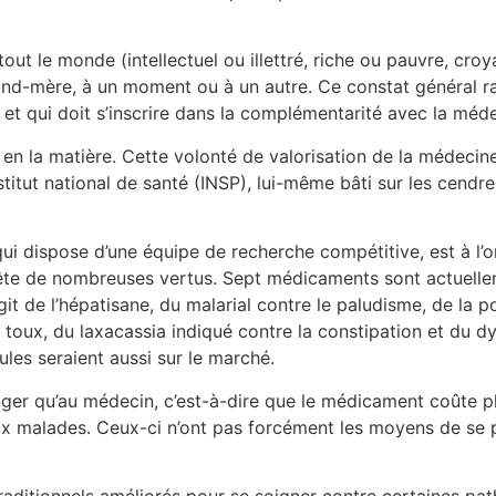
tout le monde (intellectuel ou illettré, riche ou pauvre, cr
and-mère, à un moment ou à un autre. Ce constat général r
t qui doit s’inscrire dans la complémentarité avec la méde
 en la matière. Cette volonté de valorisation de la médecine 
itut national de santé (INSP), lui-même bâti sur les cendres
ui dispose d’une équipe de recherche compétitive, est à l’o
rête de nombreuses vertus. Sept médicaments sont actuelle
agit de l’hépatisane, du malarial contre le paludisme, de l
a toux, du laxacassia indiqué contre la constipation et du dy
ules seraient aussi sur le marché.
nger qu’au médecin, c’est-à-dire que le médicament coûte pl
r aux malades. Ceux-ci n’ont pas forcément les moyens de 
raditionnels améliorés pour se soigner contre certaines p