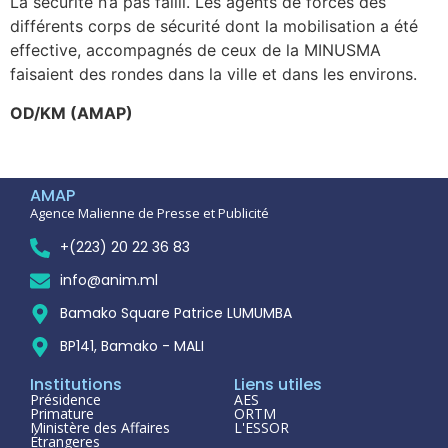
La sécurité n’a pas failli. Les agents de forces des
différents corps de sécurité dont la mobilisation a été
effective, accompagnés de ceux de la MINUSMA
faisaient des rondes dans la ville et dans les environs.
OD/KM (AMAP)
AMAP
Agence Malienne de Presse et Publicité
+(223) 20 22 36 83
info@anim.ml
Bamako Square Patrice LUMUMBA
BP141, Bamako - MALI
Institutions
Liens utiles
Présidence
AES
Primature
ORTM
Ministère des Affaires
L'ESSOR
Étrangeres