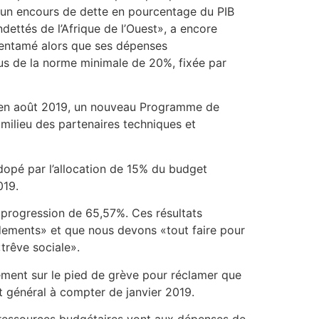
c un encours de dette en pourcentage du PIB
dettés de l’Afrique de l’Ouest», a encore
e entamé alors que ses dépenses
sus de la norme minimale de 20%, fixée par
é, en août 2019, un nouveau Programme de
e milieu des partenaires techniques et
 dopé par l’allocation de 15% du budget
019.
 progression de 65,57%. Ces résultats
ndements» et que nous devons «tout faire pour
trêve sociale».
tement sur le pied de grève pour réclamer que
t général à compter de janvier 2019.
s ressources budgétaires vont aux dépenses de