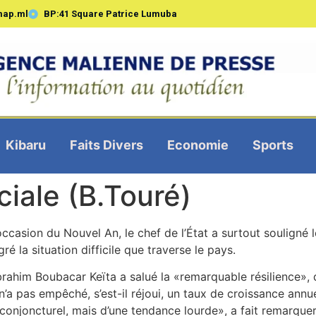
map.ml
BP:41 Square Patrice Lumuba
Kibaru
Faits Divers
Economie
Sports
ciale (B.Touré)
occasion du Nouvel An, le chef de l’État a surtout souligné l
é la situation difficile que traverse le pays.
Ibrahim Boubacar Keïta a salué la «remarquable résilience»,
 n’a pas empêché, s’est-il réjoui, un taux de croissance ann
 conjoncturel, mais d’une tendance lourde», a fait remarquer