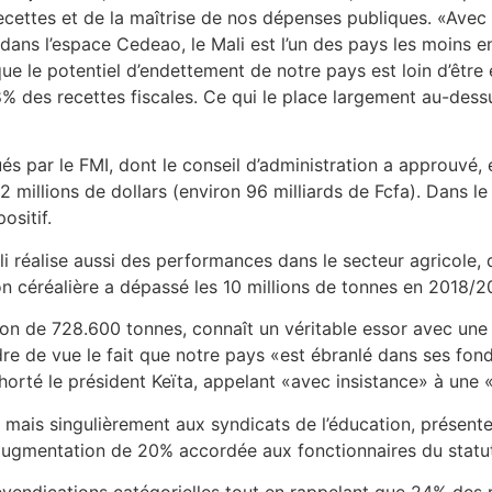
recettes et de la maîtrise de nos dépenses publiques. «Ave
ans l’espace Cedeao, le Mali est l’un des pays les moins en
ue le potentiel d’endettement de notre pays est loin d’êtr
8% des recettes fiscales. Ce qui le place largement au-des
és par le FMI, dont le conseil d’administration a approuv
2 millions de dollars (environ 96 milliards de Fcfa). Dans l
ositif.
li réalise aussi des performances dans le secteur agricole,
on céréalière a dépassé les 10 millions de tonnes en 2018/2
tion de 728.600 tonnes, connaît un véritable essor avec une
re de vue le fait que notre pays «est ébranlé dans ses fo
orté le président Keïta, appelant «avec insistance» à une «
, mais singulièrement aux syndicats de l’éducation, présen
’augmentation de 20% accordée aux fonctionnaires du statu
s revendications catégorielles tout en rappelant que 24% de