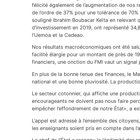
félicité également de l’augmentation de nos 
de l’ordre de 37% pour une tolérance de 70% d
souligné Ibrahim Boubacar Keïta en relevant q
d’investissement en 2019, ont représenté 34,
l’Uemoa et la Cedeao.
Nos résultats macroéconomiques ont été salu
facilité élargie pour un montant de près de 19
financiers, une onction du FMI vaut un signal p
En plus de la bonne tenue des finances, le Ma
national et une bonne pluviosité. La producti
Le secteur cotonnier, qui affiche une produc
encourageants ne doivent pas nous faire perd
empêcher l’effondrement de notre État», a exh
L’appel est adressé à l’ensemble des citoyens
les enseignants soient pris en compte dans l
Le chef de l’État a reconnu la légitimité de