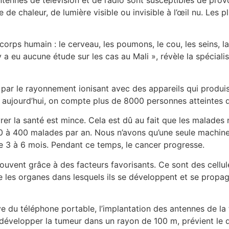
 de chaleur, de lumière visible ou invisible à l’œil nu. Les
orps humain : le cerveau, les poumons, le cou, les seins, la 
’y a eu aucune étude sur les cas au Mali », révèle la spécia
r par le rayonnement ionisant avec des appareils qui produis
e, aujourd’hui, on compte plus de 8000 personnes atteintes 
rer la santé est mince. Cela est dû au fait que les malades
 à 400 malades par an. Nous n’avons qu’une seule machine 
e 3 à 6 mois. Pendant ce temps, le cancer progresse.
ouvent grâce à des facteurs favorisants. Ce sont des cellul
re les organes dans lesquels ils se développent et se propag
sive du téléphone portable, l’implantation des antennes de l
de développer la tumeur dans un rayon de 100 m, prévient le