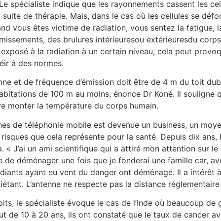
 spécialiste indique que les rayonnements cassent les cell
suite de thérapie. Mais, dans le cas où les cellules se défo
nd vous êtes victime de radiation, vous sentez la fatigue, 
missements, des brulures intérieuresou extérieuresdu corps
t exposé à la radiation à un certain niveau, cela peut prov
éir à des normes.
nne et de fréquence d’émission doit être de 4 m du toit dubâ
habitations de 100 m au moins, énonce Dr Koné. Il souligne 
re monter la température du corps humain.
nnes de téléphonie mobile est devenue un business, un moye
 risques que cela représente pour la santé. Depuis dix ans
 « J’ai un ami scientifique qui a attiré mon attention sur l
e de déménager une fois que je fonderai une famille car, ave
diants ayant eu vent du danger ont déménagé. Il a intérêt à 
iétant. L’antenne ne respecte pas la distance réglementaire
toits, le spécialiste évoque le cas de l’Inde où beaucoup de
ut de 10 à 20 ans, ils ont constaté que le taux de cancer 