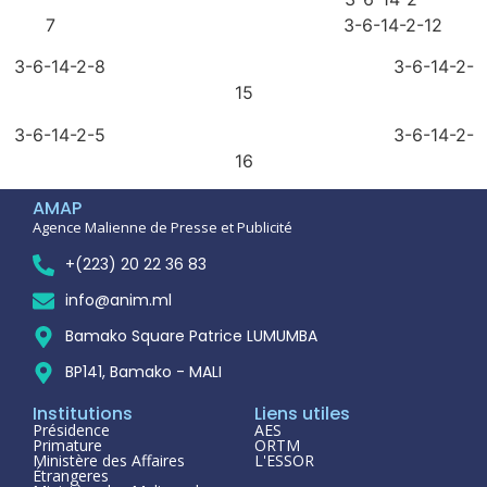
7 3-6-14-2-12
3-6-14-2-8 3-6-14-2-
15
3-6-14-2-5 3-6-14-2-
16
AMAP
Agence Malienne de Presse et Publicité
+(223) 20 22 36 83
info@anim.ml
Bamako Square Patrice LUMUMBA
BP141, Bamako - MALI
Institutions
Liens utiles
Présidence
AES
Primature
ORTM
Ministère des Affaires
L'ESSOR
Étrangeres