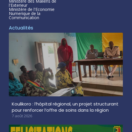
Ministère des Maliens de
l'Exterieur
Ministère de l'Economie
Numerique de la
Communication
Actualités
Koulikoro : l’hôpital régional, un projet structurant
pour renforcer l’offre de soins dans la région
7 août 2026