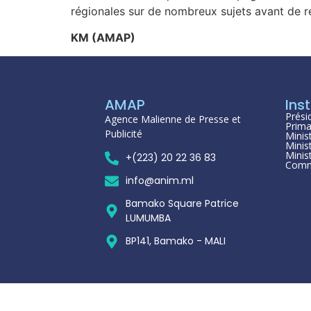
régionales sur de nombreux sujets avant de re
KM (AMAP)
AMAP
Inst
Prési
Agence Malienne de Presse et
Prima
Publicité
Minis
Minis
Minis
+(223) 20 22 36 83
Comm
info@anim.ml
Bamako Square Patrice
LUMUMBA
BP141, Bamako - MALI