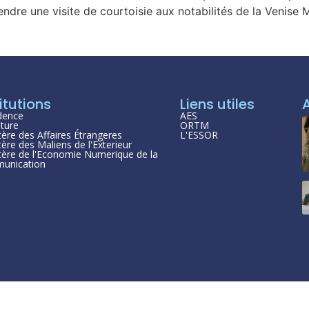
ndre une visite de courtoisie aux notabilités de la Venise 
itutions
Liens utiles
dence
AES
ture
ORTM
tère des Affaires Étrangeres
L'ESSOR
tère des Maliens de l'Exterieur
tère de l'Economie Numerique de la
unication