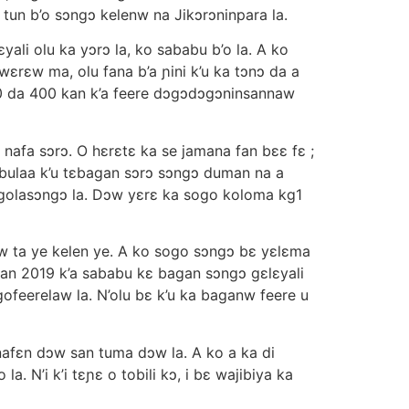
un b’o sɔngɔ kelenw na Jikɔrɔninpara la.
yali olu ka yɔrɔ la, ko sababu b’o la. A ko
ɛrɛw ma, olu fana b’a ɲini k’u ka tɔnɔ da a
0 da 400 kan k’a feere dɔgɔdɔgɔninsannaw
nafa sɔrɔ. O hɛrɛtɛ ka se jamana fan bɛɛ fɛ ;
abulaa k’u tɛbagan sɔrɔ sɔngɔ duman na a
sagolasɔngɔ la. Dɔw yɛrɛ ka sogo koloma kg1
w ta ye kelen ye. A ko sogo sɔngɔ bɛ yɛlɛma
an 2019 k’a sababu kɛ bagan sɔngɔ gɛlɛyali
ofeerelaw la. N’olu bɛ k’u ka baganw feere u
afɛn dɔw san tuma dɔw la. A ko a ka di
. N’i k’i tɛɲɛ o tobili kɔ, i bɛ wajibiya ka