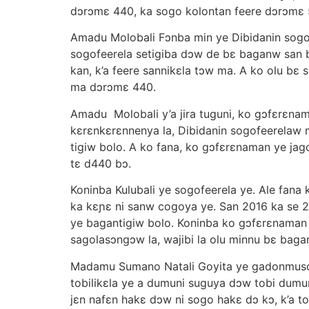
dɔrɔmɛ 440, ka sogo kolontan feere dɔrɔmɛ 5
Amadu Molobali Fɔnba min ye Dibidanin sogotigi
sogofeerela setigiba dɔw de bɛ baganw san ba
kan, k’a feere sannikɛla tɔw ma. A ko olu 
ma dɔrɔmɛ 440.
Amadu Molobali y’a jira tuguni, ko gɔfɛrɛnam
kɛrɛnkɛrɛnnenya la, Dibidanin sogofeerelaw m
tigiw bolo. A ko fana, ko gɔfɛrɛnaman ye jag
tɛ d440 bɔ.
Koninba Kulubali ye sogofeerela ye. Ale fan
ka kɛɲɛ ni sanw cogoya ye. San 2016 ka se 2
ye bagantigiw bolo. Koninba ko gɔfɛrɛnaman b
sagolasɔngɔw la, wajibi la olu minnu bɛ bagan 
Madamu Sumano Natali Goyita ye gadonmuso ye
tobilikɛla ye a dumuni suguya dɔw tobi dumunik
jɛn nafɛn hakɛ dɔw ni sogo hakɛ dɔ kɔ, k’a to