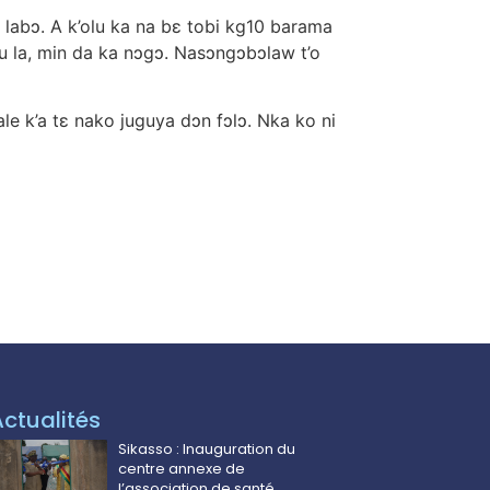
 labɔ. A k’olu ka na bɛ tobi kg10 barama
 la, min da ka nɔgɔ. Nasɔngɔbɔlaw t’o
le k’a tɛ nako juguya dɔn fɔlɔ. Nka ko ni
Actualités
Sikasso : Inauguration du
centre annexe de
l’association de santé