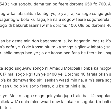
40 ; nka sogobu dama tun bɛ feere dɔrɔmɛ 650 fo 700. A t
w ka lafasalitɔn kuntigi ye, o y’a jira, ko sogo sɔngɔ gɛlɛ
gantigiw bolo k’u faga, ka na u sogow feere sogofeerela w
bɛ sogo di bakurubasannaw ma dɔrɔmɛ 400. Olu bɛ dɔrɔmɛ 4
an bɛ dɛmɛ min don baganmara la, ko bagantigi bɛɛ tɛ k’o 
’a nafa ye. O de kosɔn olu tɛ ka sɔngɔ sigilenw labato ; s
o labila mɔgɔ bɛɛ ye ; o de kosɔn bɛɛ fana bɛ feere kɛ i 
a ka sogo suguyaw sɔngɔ ni Amadu Molobali Fɔnba ka mɔgɔ
017 ma, sogo kg1 tun ye d400 ye. Dɔrɔmɛ 40 farala okan s
’a ka dɛmɛwariko sigi senkan waati min na, a m’a sara sog
san u bolo k’u sogo feere, olu b’u ta ɲini a la.
. Ale ko sogo sɔngɔ gɛlɛyako jugu b’ale bali k’a sagolan
ɛlaw k’u dala falen waati dɔw la; nka ko sogoko b’a bali o la
bi ten.