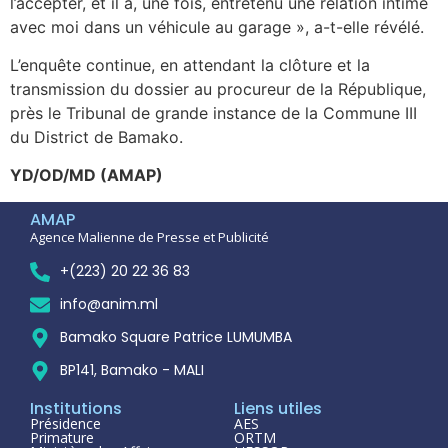
l’accepter, et il a, une fois, entretenu une relation intime
avec moi dans un véhicule au garage », a-t-elle révélé.
L’enquête continue, en attendant la clôture et la
transmission du dossier au procureur de la République,
près le Tribunal de grande instance de la Commune III
du District de Bamako.
YD/OD/MD (AMAP)
AMAP
Agence Malienne de Presse et Publicité
+(223) 20 22 36 83
info@anim.ml
Bamako Square Patrice LUMUMBA
BP141, Bamako - MALI
Institutions
Liens utiles
Présidence
AES
Primature
ORTM