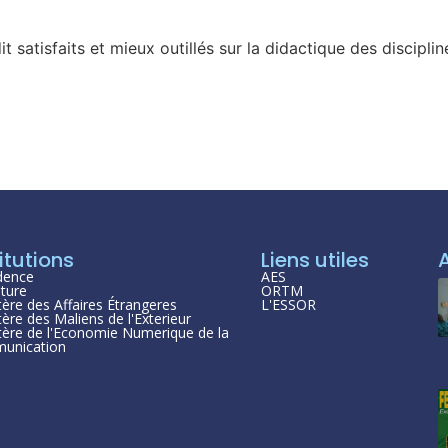
it satisfaits et mieux outillés sur la didactique des discipli
itutions
Liens utiles
dence
AES
ture
ORTM
tère des Affaires Étrangeres
L'ESSOR
tère des Maliens de l'Exterieur
tère de l'Economie Numerique de la
unication