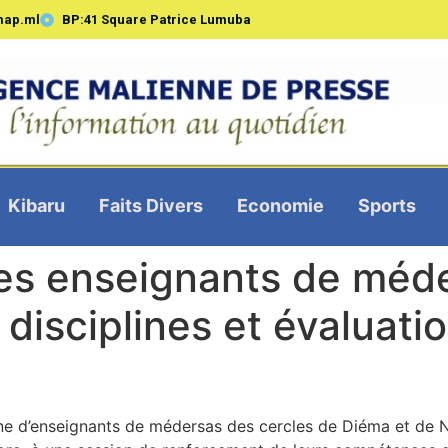
map.ml
BP:41 Square Patrice Lumuba
Kibaru
Faits Divers
Economie
Sports
Les enseignants de méd
disciplines et évaluati
ne d’enseignants de médersas des cercles de Diéma et de N