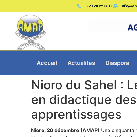
+223 20 22 36 83
info@a
Accueil
Actualités
Diaspora
Nioro du Sahel : 
en didactique des 
apprentissages
Nioro, 20 décembre (AMAP)
Une cinquantai