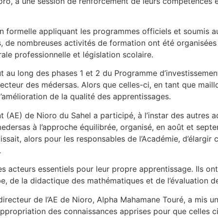
ro, à une session de renforcement de leurs compétences en
on formelle appliquant les programmes officiels et soumis 
es, de nombreuses activités de formation ont été organisées
e professionnelle et législation scolaire.
ut au long des phases 1 et 2 du Programme d’investissement 
secteur des médersas. Alors que celles-ci, en tant que maill
l’amélioration de la qualité des apprentissages.
(AE) de Nioro du Sahel a participé, à l’instar des autres a
dersas à l’approche équilibrée, organisé, en août et septem
agissait, alors pour les responsables de l’Académie, d’élargi
.
es acteurs essentiels pour leur propre apprentissage. Ils on
be, de la didactique des mathématiques et de l’évaluation d
directeur de l’AE de Nioro, Alpha Mahamane Touré, a mis un 
l’appropriation des connaissances apprises pour que celles c