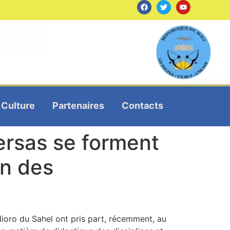
Culture
Partenaires
Contacts
ersas se forment
on des
ioro du Sahel ont pris part, récemment, au