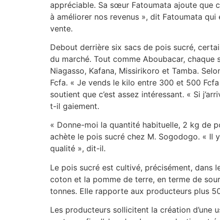
appréciable. Sa sœur Fatoumata ajoute que ce 
à améliorer nos revenus », dit Fatoumata qui e
vente.
Debout derrière six sacs de pois sucré, certa
du marché. Tout comme Aboubacar, chaque se
Niagasso, Kafana, Missirikoro et Tamba. Selon 
Fcfa. « Je vends le kilo entre 300 et 500 Fcf
soutient que c’est assez intéressant. « Si j’a
t-il gaiement.
« Donne-moi la quantité habituelle, 2 kg de p
achète le pois sucré chez M. Sogodogo. « Il 
qualité », dit-il.
Le pois sucré est cultivé, précisément, dans le
coton et la pomme de terre, en terme de sour
tonnes. Elle rapporte aux producteurs plus 50
Les producteurs sollicitent la création d’une