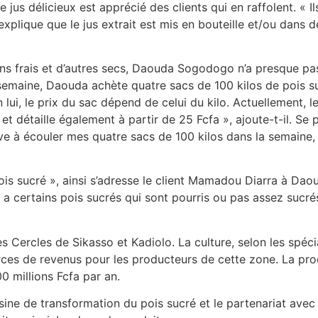
jus délicieux est apprécié des clients qui en raffolent. « I
xplique que le jus extrait est mis en bouteille et/ou dans d
ins frais et d’autres secs, Daouda Sogodogo n’a presque pas 
maine, Daouda achète quatre sacs de 100 kilos de pois su
lui, le prix du sac dépend de celui du kilo. Actuellement, 
a et détaille également à partir de 25 Fcfa », ajoute-t-il.
rrive à écouler mes quatre sacs de 100 kilos dans la semaine
ois sucré », ainsi s’adresse le client Mamadou Diarra à Dao
y a certains pois sucrés qui sont pourris ou pas assez suc
s Cercles de Sikasso et Kadiolo. La culture, selon les spécia
ces de revenus pour les producteurs de cette zone. La pro
0 millions Fcfa par an.
 usine de transformation du pois sucré et le partenariat av