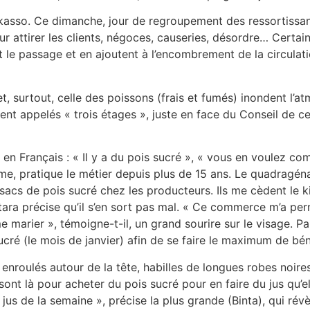
Sikasso. Ce dimanche, jour de regroupement des ressortissan
 attirer les clients, négoces, causeries, désordre… Certai
nt le passage et en ajoutent à l’encombrement de la circulat
t, surtout, celle des poissons (frais et fumés) inondent l’a
 appelés « trois étages », juste en face du Conseil de cer
, en Français : « Il y a du pois sucré », « vous en voulez co
me, pratique le métier depuis plus de 15 ans. Le quadragéna
acs de pois sucré chez les producteurs. Ils me cèdent le kil
ttara précise qu’il s’en sort pas mal. « Ce commerce m’a per
e marier », témoigne-t-il, un grand sourire sur le visage. P
cré (le mois de janvier) afin de se faire le maximum de béné
enroulés autour de la tête, habilles de longues robes noire
nt là pour acheter du pois sucré pour en faire du jus qu’
jus de la semaine », précise la plus grande (Binta), qui rév