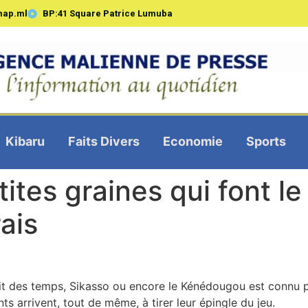
map.ml
BP:41 Square Patrice Lumuba
Kibaru
Faits Divers
Economie
Sports
tites graines qui font l
rais
it des temps, Sikasso ou encore le Kénédougou est connu po
s arrivent, tout de même, à tirer leur épingle du jeu.