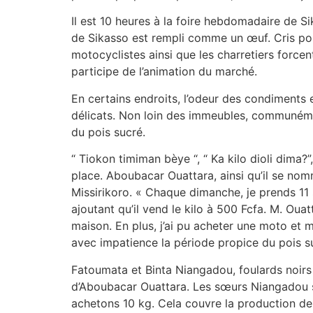
Il est 10 heures à la foire hebdomadaire de 
de Sikasso est rempli comme un œuf. Cris pour
motocyclistes ainsi que les charretiers force
participe de l’animation du marché.
En certains endroits, l’odeur des condiments e
délicats. Non loin des immeubles, communément
du pois sucré.
“ Tiokon timiman bèye “, “ Ka kilo dioli dima?”
place. Aboubacar Ouattara, ainsi qu’il se nom
Missirikoro. « Chaque dimanche, je prends 11 s
ajoutant qu’il vend le kilo à 500 Fcfa. M. Oua
maison. En plus, j’ai pu acheter une moto et m
avec impatience la période propice du pois su
Fatoumata et Binta Niangadou, foulards noirs 
d’Aboubacar Ouattara. Les sœurs Niangadou so
achetons 10 kg. Cela couvre la production de 