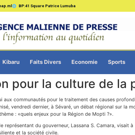
map.ml
BP:41 Square Patrice Lumuba
Kibaru
Faits Divers
Economie
Sports
on pour la culture de la 
i aux communautés pour le traitement des causes profonde
isé, vendredi dernier, à Sévaré, un débat régional sur la mob
le thème : «quels enjeux pour la Région de Mopti ?».
le représentant du gouverneur, Lassana S. Camara, visait à
iente et la société civile.