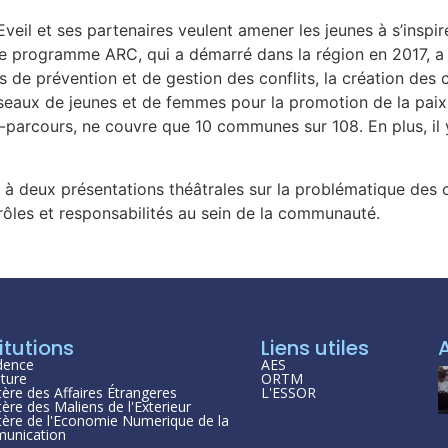
eil et ses partenaires veulent amener les jeunes à s’inspire
 le programme ARC, qui a démarré dans la région en 2017, 
s de prévention et de gestion des conflits, la création des 
seaux de jeunes et de femmes pour la promotion de la paix e
parcours, ne couvre que 10 communes sur 108. En plus, il y 
it à deux présentations théâtrales sur la problématique des
s rôles et responsabilités au sein de la communauté.
itutions
Liens utiles
dence
AES
ture
ORTM
tère des Affaires Étrangeres
L'ESSOR
tère des Maliens de l'Exterieur
tère de l'Economie Numerique de la
unication