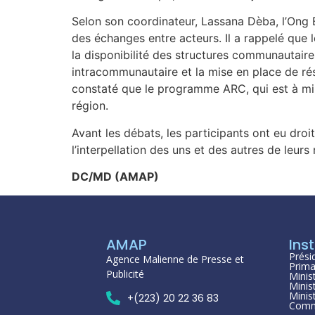
Selon son coordinateur, Lassana Dèba, l’Ong Ev
des échanges entre acteurs. Il a rappelé que
la disponibilité des structures communautaire
intracommunautaire et la mise en place de ré
constaté que le programme ARC, qui est à mi-
région.
Avant les débats, les participants ont eu dro
l’interpellation des uns et des autres de leur
DC/MD (AMAP)
AMAP
Inst
Prési
Agence Malienne de Presse et
Prima
Publicité
Minis
Minis
Minis
+(223) 20 22 36 83
Comm