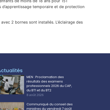
 enfants de moins de 18 ans pour 151
s d’apprentissage temporaire et de protection
vec 2 bornes sont installés. L’éclairage des
Actualités
MEN : Proclamation des
résultats des examens
professionnels 2026 du CAP,
du BT1 et du BT2
8 août 2026
Communiqué du conseil des
ministres du vendredi 7 août