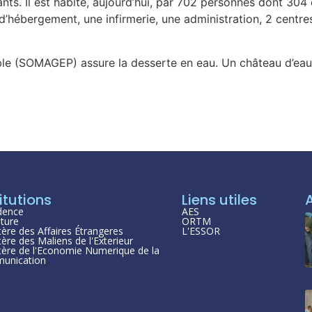
ts. Il est habité, aujourd’hui, par 702 personnes dont 304
d’hébergement, une infirmerie, une administration, 2 centre
ble (SOMAGEP) assure la desserte en eau. Un château d’eau a
itutions
Liens utiles
dence
AES
ture
ORTM
tère des Affaires Étrangeres
L'ESSOR
tère des Maliens de l'Exterieur
tère de l'Economie Numerique de la
unication