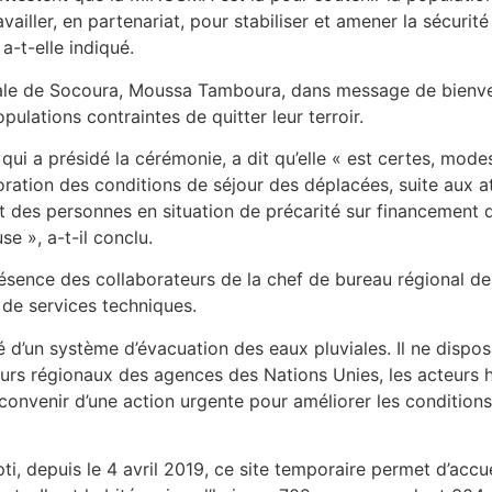
vailler, en partenariat, pour stabiliser et amener la sécurit
a-t-elle indiqué.
le de Socoura, Moussa Tamboura, dans message de bienven
ulations contraintes de quitter leur terroir.
ui a présidé la cérémonie, a dit qu’elle « est certes, modest
oration des conditions de séjour des déplacées, suite aux at
fit des personnes en situation de précarité sur financement
se », a-t-il conclu.
résence des collaborateurs de la chef de bureau régional 
 de services techniques.
 d’un système d’évacuation des eaux pluviales. Il ne disposa
teurs régionaux des agences des Nations Unies, les acteurs
e convenir d’une action urgente pour améliorer les conditio
, depuis le 4 avril 2019, ce site temporaire permet d’accuei