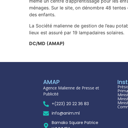
même un centre d’apprentissage pour les enfan
ménages. Sur le site, on dénombre 48 tentes 
des enfants.
La Société malienne de gestion de l’eau pota
lieux est assuré par 19 lampadaires solaires.
DC/MD (AMAP)
AMAP
Inst
Prési
Agence Malienne de Presse et
Prima
Publicité
Minis
Minis
Minis
+(223) 20 22 36 83
Comm
info@anim.ml
Bamako Square Patrice