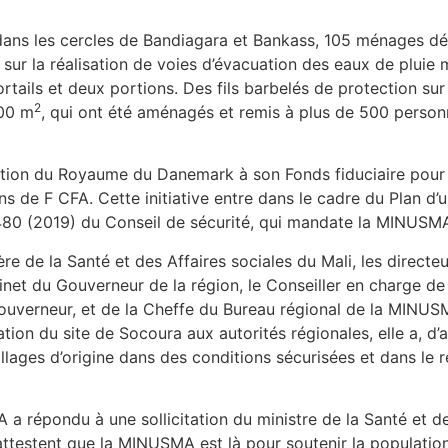
 dans les cercles de Bandiagara et Bankass, 105 ménages dép
ur la réalisation de voies d’évacuation des eaux de pluie 
portails et deux portions. Des fils barbelés de protection s
2
000 m
, qui ont été aménagés et remis à plus de 500 personne
tion du Royaume du Danemark à son Fonds fiduciaire pour la
ons de F CFA. Cette initiative entre dans le cadre du Plan d
2480 (2019) du Conseil de sécurité, qui mandate la MINUSM
re de la Santé et des Affaires sociales du Mali, les direct
binet du Gouverneur de la région, le Conseiller en charge d
ouverneur, et de la Cheffe du Bureau régional de la MINUS
ion du site de Socoura aux autorités régionales, elle a, d’
llages d’origine dans des conditions sécurisées et dans le r
 répondu à une sollicitation du ministre de la Santé et de
attestent que la MINUSMA est là pour soutenir la populati