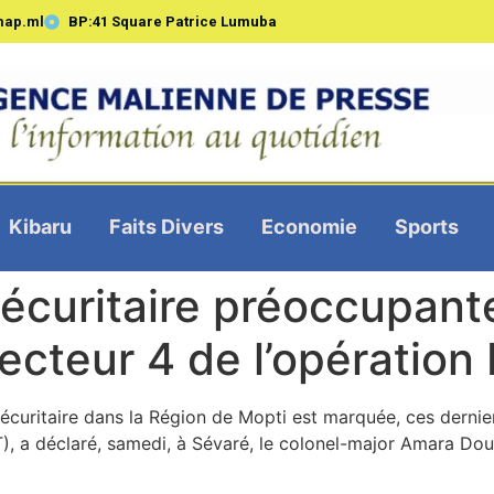
map.ml
BP:41 Square Patrice Lumuba
Kibaru
Faits Divers
Economie
Sports
sécuritaire préoccupante
cteur 4 de l’opératio
sécuritaire dans la Région de Mopti est marquée, ces derni
T), a déclaré, samedi, à Sévaré, le colonel-major Amara D