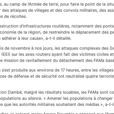
e, au camp de l’Armée de terre, pour faire le point de la sit
 des attaques de villages et des convois militaires, des as
s de récoltes.
truction d’infrastructures routières, notamment des ponts. 
économie de la région, de restreindre le déplacement des pe
 adhérer à leur cause», a-t-il détaillé.
mois de novembre à nos jours, les attaques complexes des 
EEI) sur les axes routiers ayant fait des victimes civiles et 
d’une mission de ravitaillement du détachement des FAMa ba
s s’est produite aux environs de 17 heures, entre les vill
ces de défense et de sécurité ont neutralisé quatre terroris
on Dambé, malgré les résultats louables, les FAMa sont con
 populations au silence. « Amener les populations à changer
s que les autorités militaires souhaitent des médias », a-t-i
s, le colonel-major Amara Doumbia a annoncé que l’Armée e