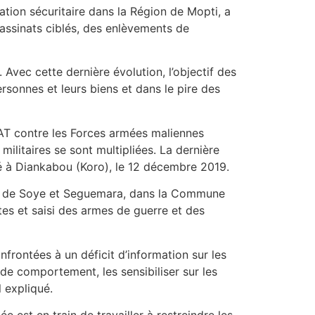
uation sécuritaire dans la Région de Mopti, a
sassinats ciblés, des enlèvements de
Avec cette dernière évolution, l’objectif des
rsonnes et leurs biens et dans le pire des
GAT contre les Forces armées maliennes
militaires se sont multipliées. La dernière
sé à Diankabou (Koro), le 12 décembre 2019.
ages de Soye et Seguemara, dans la Commune
tes et saisi des armes de guerre et des
frontées à un déficit d’information sur les
 de comportement, les sensibiliser sur les
l expliqué.
st en train de travailler à restreindre les