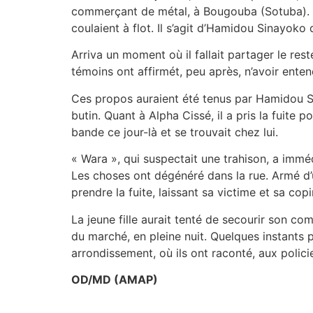
commerçant de métal, à Bougouba (Sotuba). Aprè
coulaient à flot. Il s’agit d’Hamidou Sinayok
Arriva un moment où il fallait partager le res
témoins ont affirmét, peu après, n’avoir entend
Ces propos auraient été tenus par Hamidou Sin
butin. Quant à Alpha Cissé, il a pris la fuite 
bande ce jour-là et se trouvait chez lui.
« Wara », qui suspectait une trahison, a imméd
Les choses ont dégénéré dans la rue. Armé d’u
prendre la fuite, laissant sa victime et sa co
La jeune fille aurait tenté de secourir son c
du marché, en pleine nuit. Quelques instants 
arrondissement, où ils ont raconté, aux policier
OD/MD (AMAP)