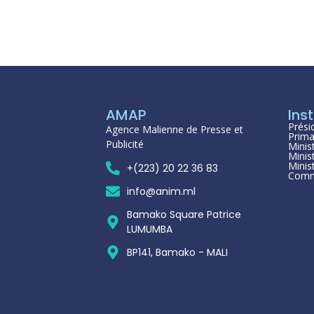
AMAP
Inst
Prési
Agence Malienne de Presse et
Prima
Publicité
Minis
Minis
Minis
+(223) 20 22 36 83
Comm
info@anim.ml
Bamako Square Patrice
LUMUMBA
BP141, Bamako - MALI