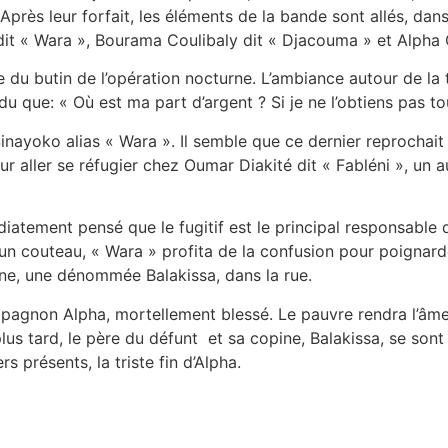
s leur forfait, les éléments de la bande sont allés, dans c
o dit « Wara », Bourama Coulibaly dit « Djacouma » et Alpha 
te du butin de l’opération nocturne. L’ambiance autour de la 
u que: « Où est ma part d’argent ? Si je ne l’obtiens pas tou
ayoko alias « Wara ». Il semble que ce dernier reprochait 
pour aller se réfugier chez Oumar Diakité dit « Fabléni », u
iatement pensé que le fugitif est le principal responsable du
n couteau, « Wara » profita de la confusion pour poignarder
pine, une dénommée Balakissa, dans la rue.
ompagnon Alpha, mortellement blessé. Le pauvre rendra l’âme 
plus tard, le père du défunt et sa copine, Balakissa, se so
s présents, la triste fin d’Alpha.