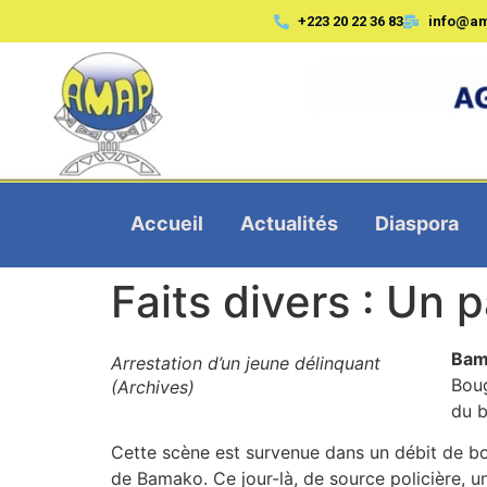
+223 20 22 36 83
info@a
Accueil
Actualités
Diaspora
Faits divers : Un 
Bam
Arrestation d’un jeune délinquant
Boug
(Archives)
du b
Cette scène est survenue dans un débit de b
de Bamako. Ce jour-là, de source policière, un