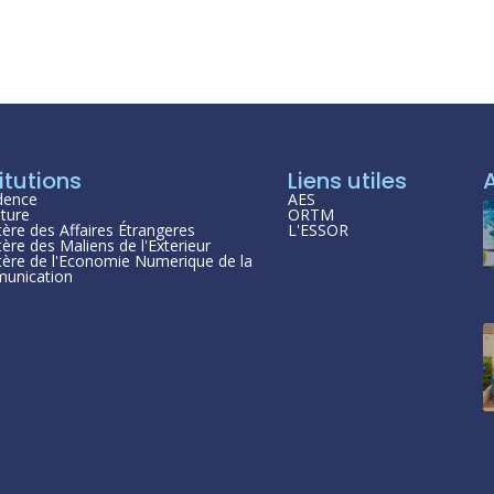
itutions
Liens utiles
dence
AES
ture
ORTM
tère des Affaires Étrangeres
L'ESSOR
tère des Maliens de l'Exterieur
tère de l'Economie Numerique de la
unication