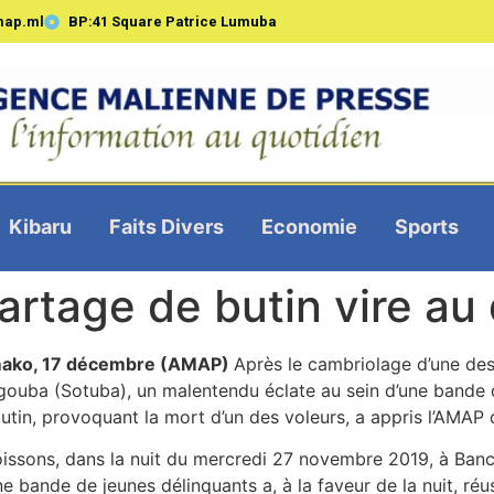
map.ml
BP:41 Square Patrice Lumuba
Kibaru
Faits Divers
Economie
Sports
partage de butin vire a
ako, 17 décembre (AMAP)
Après le cambriolage d’une de
ouba (Sotuba), un malentendu éclate au sein d’une bande 
utin, provoquant la mort d’un des voleurs, a appris l’AMAP 
oissons, dans la nuit du mercredi 27 novembre 2019, à Ban
e bande de jeunes délinquants a, à la faveur de la nuit, ré