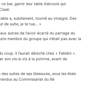
e bar, garnir leur table d’alcools qui
Cissé.
table a, subitement, tourné au vinaigre. Des
t de suite, je te tue… »
aux autres de l’avoir écarté du partage du
n autre membre du groupe qui n’était pas avec la
 coup. Il l’aurait déniché chez « Fabléni ».
 son vis-à-vis à la poitrine, avant de
des suites de ses blessures, sous les étals
nt rendus au Commissariat du 6è