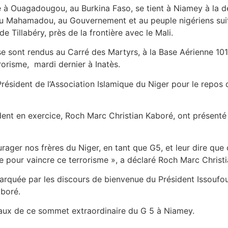
ue à Ouagadougou, au Burkina Faso, se tient à Niamey à la
ou Mahamadou, au Gouvernement et au peuple nigériens suite 
de Tillabéry, près de la frontière avec le Mali.
se sont rendus au Carré des Martyrs, à la Base Aérienne 101
orisme, mardi dernier à Inatès.
Président de l’Association Islamique du Niger pour le repos 
ident en exercice, Roch Marc Christian Kaboré, ont présent
rager nos frères du Niger, en tant que G5, et leur dire qu
e pour vaincre ce terrorisme », a déclaré Roch Marc Christ
rquée par les discours de bienvenue du Président Issouf
aboré.
aux de ce sommet extraordinaire du G 5 à Niamey.