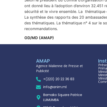
ont donné lieu à l’adoption d’environ 32.451 
sécurité et le vivre ensemble. La thématique 
La synthèse des rapports des 20 ambassades e
des thématiques. La thématique n° 4 sur le soc
recommandations.
OD/MD (AMAP)
AMAP
Inst
Prési
Agence Malienne de Presse et
Prima
Publicité
Minis
Minis
Minis
+(223) 20 22 36 83
Comm
info@anim.ml
Bamako Square Patrice
LUMUMBA