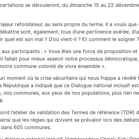
certations se dérouleront, du dimanche 15 au 22 décembre 
majeur refondateur, au sens propre du terme. Il a voulu qu
ébattre sont, également, tous d’une pertinence avérée, d’une 
ir quel est son mal ? D’où vient-il ? Et comment le soigner ?
 aux participants : « Vous êtes une force de proposition e
’il fallait pour mieux asseoir notre processus démocratique, 
r notre commune volonté de vivre ensemble ».
un moment où la crise sécuritaire qui nous frappe a révélé to
la République a indiqué que ce Dialogue national inclusif est
ges, nos communes, aux yeux de nos populations, plus rien
é.
abord l’atelier de validation des Termes de référence (TDR) 
 ainsi que les règles qui doivent se prévaloir lors des déba
ns dans 605 communes.
du dialogue national inclusif, l’ambassadeur Cheick Sidy Di