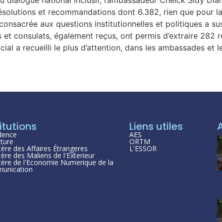
résolutions et recommandations dont 6.382, rien que pour l
consacrée aux questions institutionnelles et politiques a s
t consulats, également reçus, ont permis d’extraire 282 
ial a recueilli le plus d’attention, dans les ambassades et 
itutions
Liens utiles
dence
AES
ture
ORTM
tère des Affaires Étrangeres
L'ESSOR
tère des Maliens de l'Exterieur
tère de l'Economie Numerique de la
unication