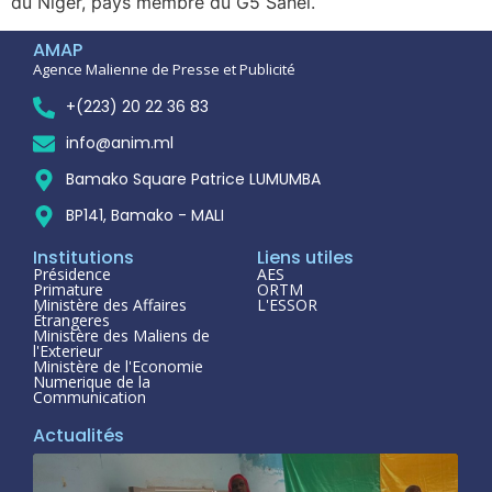
du Niger, pays membre du G5 Sahel.
AMAP
Agence Malienne de Presse et Publicité
+(223) 20 22 36 83
info@anim.ml
Bamako Square Patrice LUMUMBA
BP141, Bamako - MALI
Institutions
Liens utiles
Présidence
AES
Primature
ORTM
Ministère des Affaires
L'ESSOR
Étrangeres
Ministère des Maliens de
l'Exterieur
Ministère de l'Economie
Numerique de la
Communication
Actualités