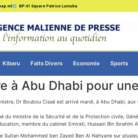
map.ml
BP:41 Square Patrice Lumuba
Kibaru
Faits Divers
Economie
Sports
e à Abu Dhabi pour une 
nistre, Dr Boubou Cissé est arrivé mardi, à Abu Dhabi, aux 
 ministre de la Sécurité et de la Protection civile, Généra
’Education, membre du cabinet Emirati, Hussain Bin Ibrahim 
 le Sultan Mohammed ben Zayed Ben Al Nahyane sur plusieur