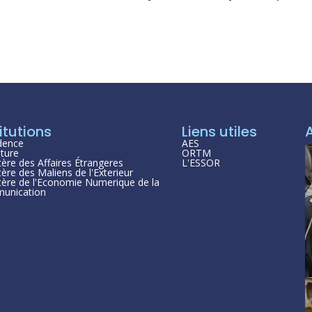
itutions
Liens utiles
dence
AES
ture
ORTM
tère des Affaires Étrangeres
L'ESSOR
tère des Maliens de l'Exterieur
tère de l'Economie Numerique de la
unication