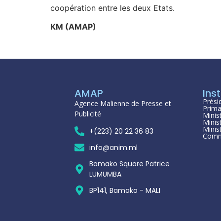
coopération entre les deux Etats.
KM (AMAP)
AMAP
Inst
Prési
Agence Malienne de Presse et
Prima
Publicité
Minis
Minis
Minis
+(223) 20 22 36 83
Comm
info@anim.ml
Bamako Square Patrice
LUMUMBA
BP141, Bamako - MALI