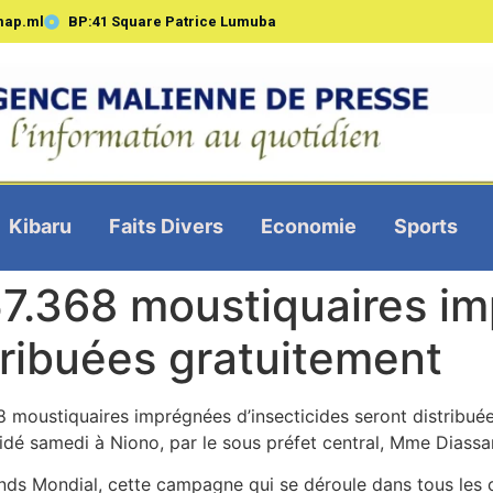
map.ml
BP:41 Square Patrice Lumuba
Kibaru
Faits Divers
Economie
Sports
57.368 moustiquaires i
tribuées gratuitement
8 moustiquaires imprégnées d’insecticides seront distribu
dé samedi à Niono, par le sous préfet central, Mme Diassa
nds Mondial, cette campagne qui se déroule dans tous les 