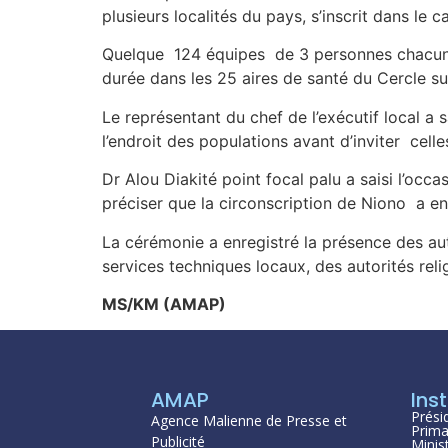
plusieurs localités du pays, s’inscrit dans le c
Quelque 124 équipes de 3 personnes chacune 
durée dans les 25 aires de santé du Cercle sur
Le représentant du chef de l’exécutif local a 
l’endroit des populations avant d’inviter cell
Dr Alou Diakité point focal palu a saisi l’oc
préciser que la circonscription de Niono a e
La cérémonie a enregistré la présence des aut
services techniques locaux, des autorités re
MS/KM (AMAP)
AMAP
Inst
Prési
Agence Malienne de Presse et
Prima
Publicité
Minis