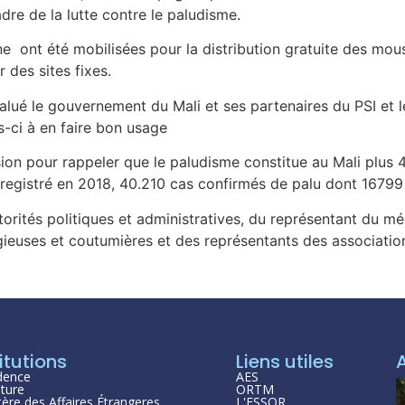
adre de la lutte contre le paludisme.
ont été mobilisées pour la distribution gratuite des mous
 des sites fixes.
salué le gouvernement du Mali et ses partenaires du PSI et 
es-ci à en faire bon usage
casion pour rappeler que le paludisme constitue au Mali plu
nregistré en 2018, 40.210 cas confirmés de palu dont 16799
orités politiques et administratives, du représentant du méd
ligieuses et coutumières et des représentants des associat
itutions
Liens utiles
dence
AES
ture
ORTM
tère des Affaires Étrangeres
L'ESSOR