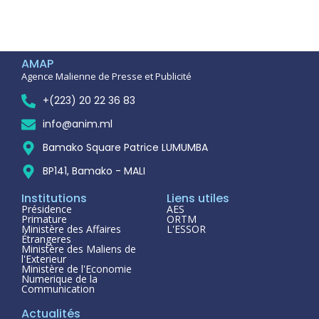
AMAP
Agence Malienne de Presse et Publicité
+(223) 20 22 36 83
info@anim.ml
Bamako Square Patrice LUMUMBA
BP141, Bamako - MALI
Institutions
Liens utiles
Présidence
AES
Primature
ORTM
Ministère des Affaires
L'ESSOR
Étrangeres
Ministère des Maliens de
l'Exterieur
Ministère de l'Economie
Numerique de la
Communication
Actualités