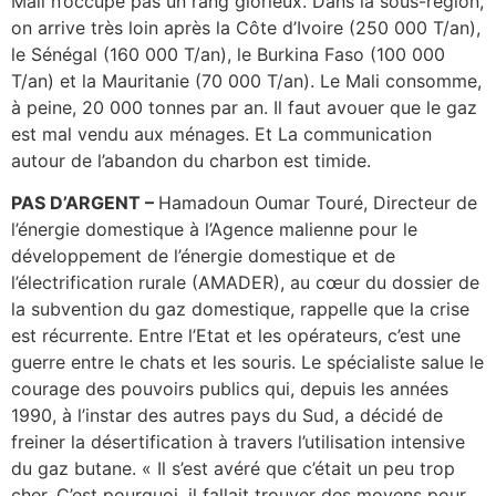
Mali n’occupe pas un rang glorieux. Dans la sous-région,
on arrive très loin après la Côte d’Ivoire (250 000 T/an),
le Sénégal (160 000 T/an), le Burkina Faso (100 000
T/an) et la Mauritanie (70 000 T/an). Le Mali consomme,
à peine, 20 000 tonnes par an. Il faut avouer que le gaz
est mal vendu aux ménages. Et La communication
autour de l’abandon du charbon est timide.
PAS D’ARGENT –
Hamadoun Oumar Touré, Directeur de
l’énergie domestique à l’Agence malienne pour le
développement de l’énergie domestique et de
l’électrification rurale (AMADER), au cœur du dossier de
la subvention du gaz domestique, rappelle que la crise
est récurrente. Entre l’Etat et les opérateurs, c’est une
guerre entre le chats et les souris. Le spécialiste salue le
courage des pouvoirs publics qui, depuis les années
1990, à l’instar des autres pays du Sud, a décidé de
freiner la désertification à travers l’utilisation intensive
du gaz butane. « Il s’est avéré que c’était un peu trop
cher. C’est pourquoi, il fallait trouver des moyens pour