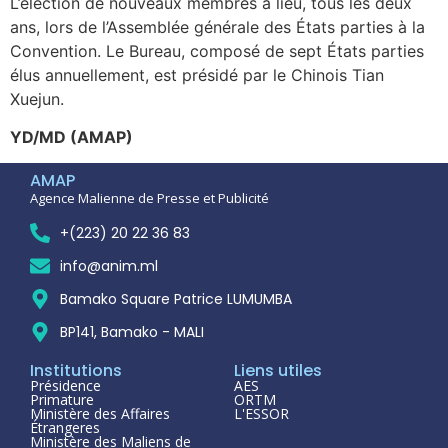
L’élection de nouveaux membres a lieu, tous les deux
ans, lors de l’Assemblée générale des États parties à la
Convention. Le Bureau, composé de sept États parties
élus annuellement, est présidé par le Chinois Tian
Xuejun.
YD/MD (AMAP)
AMAP
Agence Malienne de Presse et Publicité
+(223) 20 22 36 83
info@anim.ml
Bamako Square Patrice LUMUMBA
BP141, Bamako - MALI
Institutions
Liens utiles
Présidence
AES
Primature
ORTM
Ministère des Affaires
L'ESSOR
Étrangeres
Ministère des Maliens de