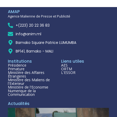
AMAP
Agence Malienne de Presse et Publicité
+(223) 20 22 36 83
info@anim.ml
Bamako Square Patrice LUMUMBA
BP141, Bamako - MALI
Institutions
Liens utiles
Présidence
AES
Primature
ORTM
Ministère des Affaires
L'ESSOR
Étrangeres
Ministère des Maliens de
l'Exterieur
Ministère de l'Economie
Numerique de la
Communication
Actualités