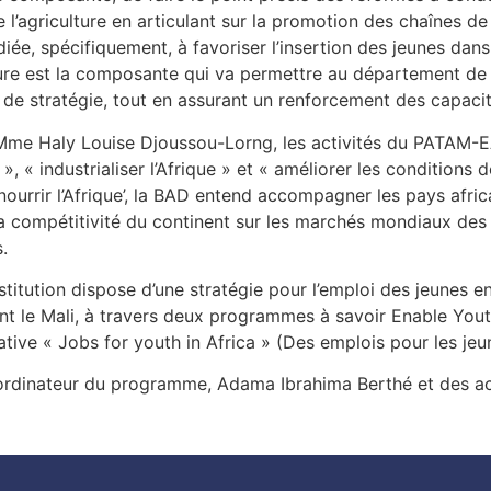
l’agriculture en articulant sur la promotion des chaînes d
diée, spécifiquement, à favoriser l’insertion des jeunes dans
ulture est la composante qui va permettre au département de 
 de stratégie, tout en assurant un renforcement des capaci
Mme Haly Louise Djoussou-Lorng, les activités du PATAM-EA
e », « industrialiser l’Afrique » et « améliorer les conditions 
‘nourrir l’Afrique’, la BAD entend accompagner les pays afric
a compétitivité du continent sur les marchés mondiaux des p
.
titution dispose d’une stratégie pour l’emploi des jeunes 
nt le Mali, à travers deux programmes à savoir Enable Yout
tiative « Jobs for youth in Africa » (Des emplois pour les jeu
ordinateur du programme, Adama Ibrahima Berthé et des ac