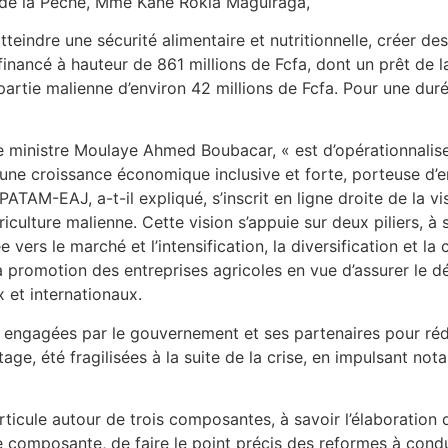
 de la Pêche, Mme Kané Rokia Maguiraga,
eindre une sécurité alimentaire et nutritionnelle, créer de
financé à hauteur de 861 millions de Fcfa, dont un prêt de
partie malienne d’environ 42 millions de Fcfa. Pour une dur
e ministre Moulaye Ahmed Boubacar, « est d’opérationnalise
’une croissance économique inclusive et forte, porteuse d’
ATAM-EAJ, a-t-il expliqué, s’inscrit en ligne droite de la v
griculture malienne. Cette vision s’appuie sur deux piliers, 
 vers le marché et l’intensification, la diversification et la
a promotion des entreprises agricoles en vue d’assurer le
 et internationaux.
 engagées par le gouvernement et ses partenaires pour réd
tage, été fragilisées à la suite de la crise, en impulsant no
’articule autour de trois composantes, à savoir l’élaborati
ette composante, de faire le point précis des reformes à cond