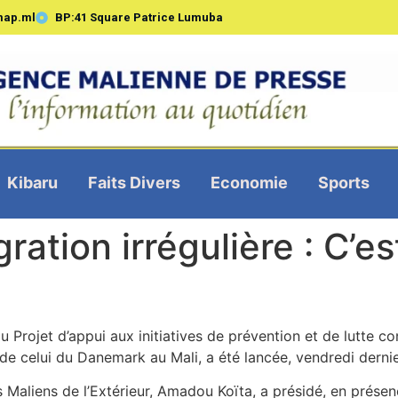
map.ml
BP:41 Square Patrice Lumuba
Kibaru
Faits Divers
Economie
Sports
gration irrégulière : C’e
 Projet d’appui aux initiatives de prévention et de lutte co
e celui du Danemark au Mali, a été lancée, vendredi dernier
s Maliens de l’Extérieur, Amadou Koïta, a présidé, en pré