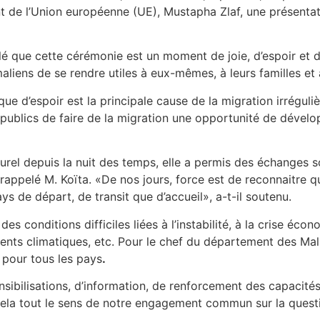
t de l’Union européenne (UE), Mustapha Zlaf, une présenta
elé que cette cérémonie est un moment de joie, d’espoir et 
liens de se rendre utiles à eux-mêmes, à leurs familles et à
nque d’espoir est la principale cause de la migration irrégul
 publics de faire de la migration une opportunité de dével
urel depuis la nuit des temps, elle a permis des échanges s
rappelé M. Koïta. «De nos jours, force est de reconnaitre
s de départ, de transit que d’accueil», a-t-il soutenu.
 des conditions difficiles liées à l’instabilité, à la crise
ts climatiques, etc. Pour le chef du département des Malie
 pour tous les pays
.
sibilisations, d’information, de renforcement des capacités
t cela tout le sens de notre engagement commun sur la quest