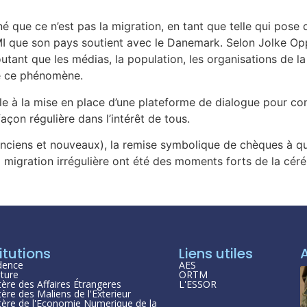
que ce n’est pas la migration, en tant que telle qui pose d
LMI que son pays soutient avec le Danemark. Selon Jolke Oppe
utant que les médias, la population, les organisations de la 
tre ce phénomène.
le à la mise en place d’une plateforme de dialogue pour con
çon régulière dans l’intérêt de tous.
nciens et nouveaux), la remise symbolique de chèques à que
 migration irrégulière ont été des moments forts de la cér
itutions
Liens utiles
dence
AES
ture
ORTM
tère des Affaires Étrangeres
L'ESSOR
tère des Maliens de l'Exterieur
tère de l'Economie Numerique de la