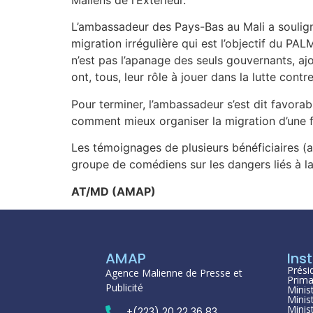
L’ambassadeur des Pays-Bas au Mali a souligné 
migration irrégulière qui est l’objectif du PA
n’est pas l’apanage des seuls gouvernants, ajo
ont, tous, leur rôle à jouer dans la lutte con
Pour terminer, l’ambassadeur s’est dit favorab
comment mieux organiser la migration d’une fa
Les témoignages de plusieurs bénéficiaires (a
groupe de comédiens sur les dangers liés à la
AT/MD (AMAP)
AMAP
Inst
Prési
Agence Malienne de Presse et
Prima
Publicité
Minis
Minis
Minis
+(223) 20 22 36 83