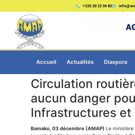
+223 20 22 36 83
info@a
Accueil
Actualités
Diaspora
Circulation routiè
aucun danger pour
Infrastructures et
Bamako, 03 décembre (AMAP)
Le ministère 