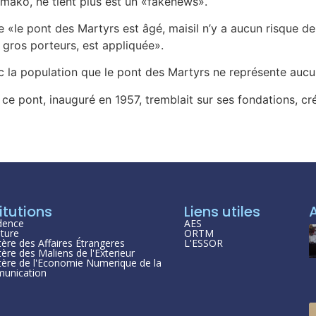
Bamako, ne tient plus est un «fakenews».
«le pont des Martyrs est âgé, maisil n’y a aucun risque de 
s gros porteurs, est appliquée».
nc la population que le pont des Martyrs ne représente aucu
e ce pont, inauguré en 1957, tremblait sur ses fondations, c
itutions
Liens utiles
dence
AES
ture
ORTM
tère des Affaires Étrangeres
L'ESSOR
tère des Maliens de l'Exterieur
tère de l'Economie Numerique de la
unication