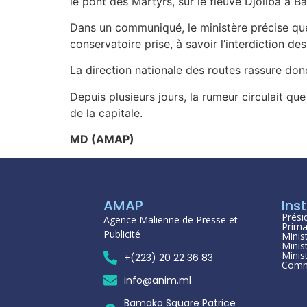
le pont des Martyrs, sur le fleuve Djoliba à 
Dans un communiqué, le ministère précise que 
conservatoire prise, à savoir l’interdiction de
La direction nationale des routes rassure do
Depuis plusieurs jours, la rumeur circulait qu
de la capitale.
MD (AMAP)
AMAP
Inst
Prési
Agence Malienne de Presse et
Prima
Publicité
Minis
Minis
Minis
+(223) 20 22 36 83
Comm
info@anim.ml
Bamako Square Patrice