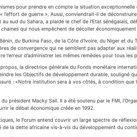
canismes pour prendre en compte la situation exceptionnelle
l’effort de guerre ». Aussi, conviendrait-il de déconstruire
ut au sud du Sahara, a plaidé le chef de l’Etat sénégalais,
 les chaines qui nous empêchent de décoller économiquement 
 Bénin, du Burkina Faso, de la Côte d’Ivoire, du Niger et du
ères de convergence qui ne semblent pas adapter aux réalit
tre l’erreur d’administrer les mêmes remèdes pour tous les 
 propos, la directrice générale du Fonds monétaire internat
eindre les Objectifs de développement durable, souligné qu
rassuré : «Notre institution sera à vos côtés, à condition que
ve du président Macky Sall. Il a été soutenu par le FMI, l’Or
urrir le débat économique créée en 1992.
ques, le Forum entend couvrir un large spectre de réflexion
 de la dette africaine vis-à-vis du développement du conti