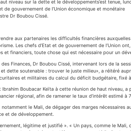
aut niveau sur la dette et le développements’est tenue, lund
t et de gouvernement de l’Union économique et monétaire
stre Dr Boubou Cissé.
rendre aux partenaires les difficultés financières auxquelle
errorisme. Les chefs d’Etat et de gouvernement de l’Union ont
ues et financiers, toute chose qui est nécessaire pour un 
t des Finances, Dr Boubou Cissé, intervenant lors de la ses
t dette soutenable : trouver le juste milieu», a réitéré aup
itaires et militaires du calcul du déficit budgétaire, fixé à
 Ibrahim Boubacar Keïta à cette réunion de haut niveau, a pl
nancier régional, afin de ramener le taux d’intérêt estimé à
l, notamment le Mali, de dégager des marges nécessaires aux
nce et de développement.
ernement, légitime et justifié ». « Un pays, comme le Mali,