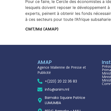
Pour ce faire, le Cercle des économistes a ident
lesquels doivent reposer le développement à l
experts, peinent à obtenir les fonds nécessair
à ces secteurs pour toute l’Afrique subsaharie
CMT/Md (AMAP)
AMAP
Inst
Prési
Agence Malienne de Presse et
Prima
Publicité
Minis
Minis
Minis
+(223) 20 22 36 83
Comm
info@anim.ml
Bamako Square Patrice
LUMUMBA
BP141, Bamako - MALI