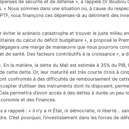
dépenses de sécurité et de défense », a rappelé Dr Boubou 
. « Nous sommes dans une situation où, à cause du respect
TF, nous finançons ces dépenses-là au détriment des invest
r éviter le scénario catastrophe et trouver le juste milieu 
litaires du calcul du déficit budgétaire », a proposé le Premi
la dégagera une marge de manœuvre que nous pourrons consac
t de santé. Des facteurs contributifs à la croissance », a 
t. En la matière, la dette du Mali est estimée à 35% du PIB, 
 cette dette. Or, leur maturité est très courte (trois à cin
ont confrontés à des difficultés de remboursement de cette
ccepter d’utiliser des instruments dont ils disposent, permet
 Cela permettra d’avoir accès à des dettes à durée un peu lo
l’Économie et des Finances.
 a rappelé : « il n’y a ni État, ni démocratie, ni liberté… sa
dre. C’est pourquoi, l’investissement dans les forces de déf