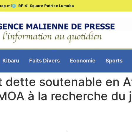
map.ml
BP:41 Square Patrice Lumuba
Kibaru
Faits Divers
Economie
Sports
dette soutenable en Af
MOA à la recherche du j