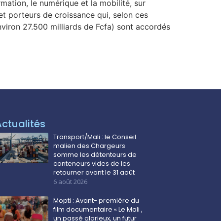
ormation, le numérique et la mobilité, sur
et porteurs de croissance qui, selon ces
environ 27.500 milliards de Fcfa) sont accordés
Actualités
Transport/Mali : le Conseil
malien des Chargeurs
somme les détenteurs de
conteneurs vides de les
retourner avant le 31 août
6 août 2026
Mopti : Avant- première du
film documentaire « Le Mali ,
un passé glorieux, un futur