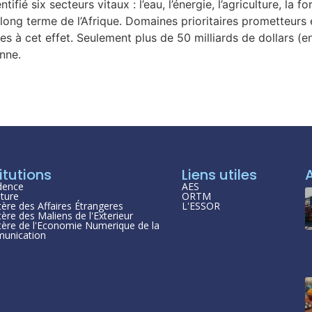
ifié six secteurs vitaux : l’eau, l’énergie, l’agriculture, la f
ong terme de l’Afrique. Domaines prioritaires prometteurs 
es à cet effet. Seulement plus de 50 milliards de dollars (
nne.
itutions
Liens utiles
dence
AES
ture
ORTM
tère des Affaires Étrangeres
L'ESSOR
tère des Maliens de l'Exterieur
tère de l'Economie Numerique de la
unication