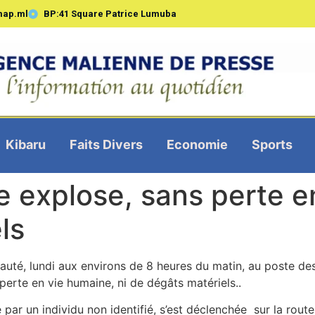
map.ml
BP:41 Square Patrice Lumuba
Kibaru
Faits Divers
Economie
Sports
 explose, sans perte e
ls
auté, lundi aux environs de 8 heures du matin, au poste d
 perte en vie humaine, ni de dégâts matériels..
 par un individu non identifié, s’est déclenchée sur la rout