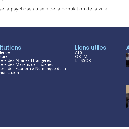
sé la psychose au sein de la population de la ville.
itutions
Liens utiles
dence
AES
ture
ORTM
tère des Affaires Étrangeres
L'ESSOR
tère des Maliens de l'Exterieur
tère de l'Economie Numerique de la
unication