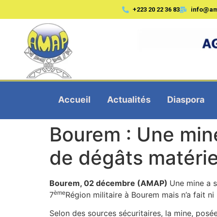
+223 20 22 36 83
info@a
Accueil
Actualités
Diaspora
Bourem : Une mine
de dégâts matérie
Bourem, 02 décembre (AMAP)
Une mine a s
ème
7
Région militaire à Bourem mais n’a fait ni
Selon des sources sécuritaires, la mine, posée