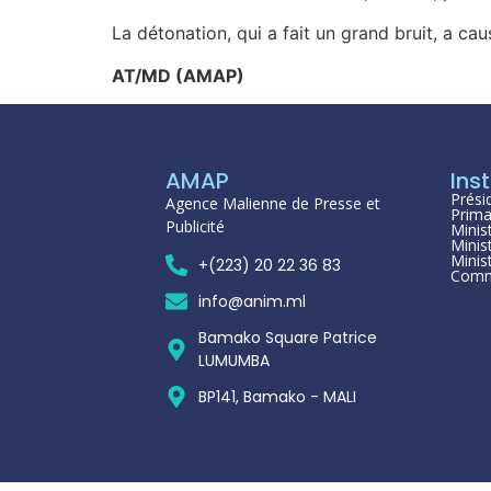
La détonation, qui a fait un grand bruit, a cau
AT/MD (AMAP)
AMAP
Inst
Prési
Agence Malienne de Presse et
Prima
Publicité
Minis
Minis
Minis
+(223) 20 22 36 83
Comm
info@anim.ml
Bamako Square Patrice
LUMUMBA
BP141, Bamako - MALI