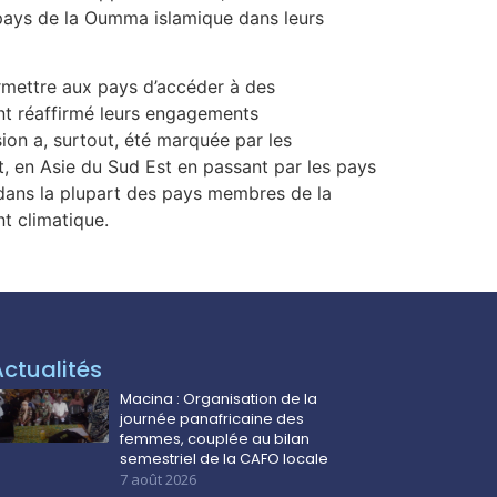
 pays de la Oumma islamique dans leurs
permettre aux pays d’accéder à des
 ont réaffirmé leurs engagements
on a, surtout, été marquée par les
nt, en Asie du Sud Est en passant par les pays
e dans la plupart des pays membres de la
t climatique.
Actualités
Macina : Organisation de la
journée panafricaine des
femmes, couplée au bilan
semestriel de la CAFO locale
7 août 2026