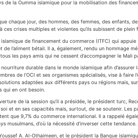
pays de la Oumma islamique pour la mobilisation des financem
t que chaque jour, des hommes, des femmes, des enfants, des 
 à ces crises multiples et violentes qu’ils subissent de plein 
 islamique de financement du commerce (ITFC) qui appuie le
et de l’aliment bétail. Il a, également, rendu un hommage mér
 à tous les pays amis qui ne cessent d’accompagner le Mali 
urriture durable dans le monde islamique afin d’assurer la 
res de l’OCI et ses organismes spécialisés, vise à faire l’é
olutions adaptées aux différents pays ou régions mais, sur
s qui en ont besoin.
uverture de la session qu’il a présidée, le président turc, R
soi et en ses capacités mais, surtout, de se soutenir. Les 
ntent que 9,7% du commerce international. Il a rappelé éga
ys musulmans, d’où la nécessité d’inverser cette tendance.
Dr Youssef A. Al-Othaimeen, et le président la Banque islam