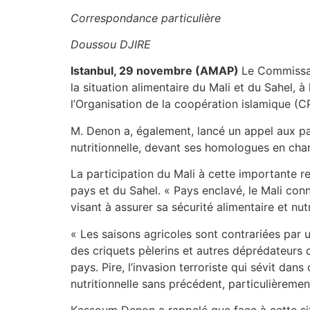
Correspondance particulière
Doussou DJIRE
Istanbul, 29 novembre (AMAP)
Le Commissai
la situation alimentaire du Mali et du Sahel
l’Organisation de la coopération islamique (C
M. Denon a, également, lancé un appel aux par
nutritionnelle, devant ses homologues en char
La participation du Mali à cette importante r
pays et du Sahel. « Pays enclavé, le Mali con
visant à assurer sa sécurité alimentaire et nut
« Les saisons agricoles sont contrariées par 
des criquets pèlerins et autres déprédateurs d
pays. Pire, l’invasion terroriste qui sévit da
nutritionnelle sans précédent, particulièremen
Kassoum Denon a rappelé que face à cette situ