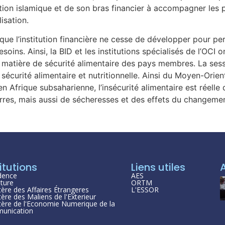
sation islamique et de son bras financier à accompagner les
isation.
s que l’institution financière ne cesse de développer pour 
oins. Ainsi, la BID et les institutions spécialisés de l’OCI
atière de sécurité alimentaire des pays membres. La sessi
a sécurité alimentaire et nutritionnelle. Ainsi du Moyen-Orie
en Afrique subsaharienne, l’insécurité alimentaire est réell
rres, mais aussi de sécheresses et des effets du changemen
itutions
Liens utiles
dence
AES
ture
ORTM
tère des Affaires Étrangeres
L'ESSOR
tère des Maliens de l'Exterieur
tère de l'Economie Numerique de la
unication