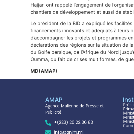
Hajjar, ont rappelé l’engagement de l’organi
chantiers de développement et aussi de stabil
Le président de la BID a expliqué les facilité
financements innovants et adéquats à leurs bes
d’accompagner les projets et programmes en m
déclarations des régions sur la situation de l
du Golfe persique, de l’Afrique du Nord jusqu’
Oumma, du fait de crises multiformes, de gue
M
D
(AMAP)
AMAP
Inst
Prési
Agence Malienne de Presse et
Prima
Publicité
Minis
Minis
Minis
+(223) 20 22 36 83
Comm
info@anim.ml