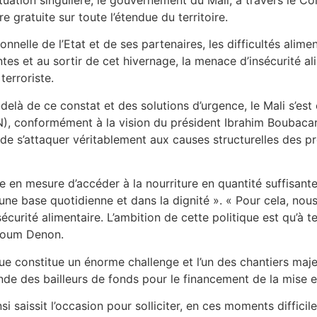
 gratuite sur toute l’étendue du territoire.
nnelle de l’Etat et de ses partenaires, les difficultés alim
es et au sortir de cet hivernage, la menace d’insécurité ali
erroriste.
-delà de ce constat et des solutions d’urgence, le Mali s’es
AN), conformément à la vision du président Ibrahim Boubacar 
de s’attaquer véritablement aux causes structurelles des pr
e en mesure d’accéder à la nourriture en quantité suffisante
ur une base quotidienne et dans la dignité ». « Pour cela, n
sécurité alimentaire. L’ambition de cette politique est qu’à
ssoum Denon.
que constitue un énorme challenge et l’un des chantiers maj
nde des bailleurs de fonds pour le financement de la mise e
i saissit l’occasion pour solliciter, en ces moments diffici