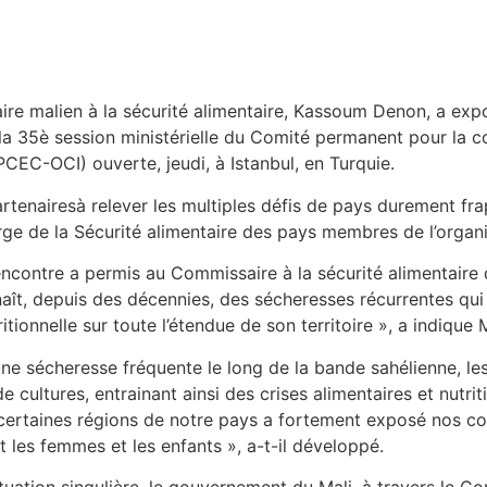
re malien à la sécurité alimentaire, Kassoum Denon, a exp
, à la 35è session ministérielle du Comité permanent pour l
PCEC-OCI) ouverte, jeudi, à Istanbul, en Turquie.
tenairesà relever les multiples défis de pays durement frapp
ge de la Sécurité alimentaire des pays membres de l’organi
encontre a permis au Commissaire à la sécurité alimentaire 
naît, depuis des décennies, des sécheresses récurrentes qui
ritionnelle sur toute l’étendue de son territoire », a indique
une sécheresse fréquente le long de la bande sahélienne, le
e cultures, entrainant ainsi des crises alimentaires et nutri
ns certaines régions de notre pays a fortement exposé nos co
t les femmes et les enfants », a-t-il développé.
ation singulière, le gouvernement du Mali, à travers le Com