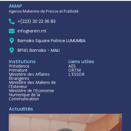
AMAP
Agence Malienne de Presse et Publicité
+(223) 20 22 36 83
info@anim.ml
Bamako Square Patrice LUMUMBA
BP141, Bamako - MALI
Institutions
Liens utiles
Présidence
AES
Primature
ORTM
Ministère des Affaires
L'ESSOR
Étrangeres
Ministère des Maliens de
l'Exterieur
Ministère de l'Economie
Numerique de la
Communication
Actualités