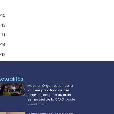
0
3
1
4
2
Actualités
Macina : Organisation de la
journée panafricaine des
femmes, couplée au bilan
semestriel de la CAFO locale
7 août 2026
Hydrocarbures : Le point de