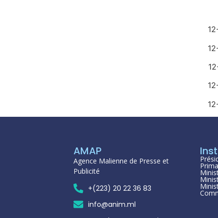
AMAP
Inst
Prési
Agence Malienne de Presse et
Prima
Publicité
Minis
Minis
Minis
+(223) 20 22 36 83
Comm
info@anim.ml