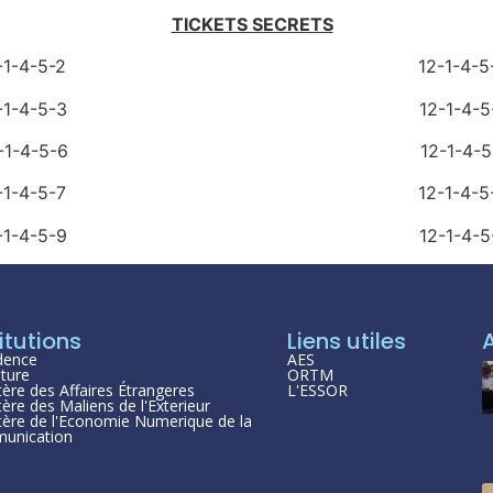
TICKETS SECRETS
12-1-4-5-2 12-1-4-5-1
12-1-4-5-3 12-1-4-5-1
12-1-4-5-6 12-1-4-5-1
12-1-4-5-7 12-1-4-5-1
12-1-4-5-9 12-1-4-5-1
itutions
Liens utiles
dence
AES
ture
ORTM
tère des Affaires Étrangeres
L'ESSOR
tère des Maliens de l'Exterieur
tère de l'Economie Numerique de la
unication