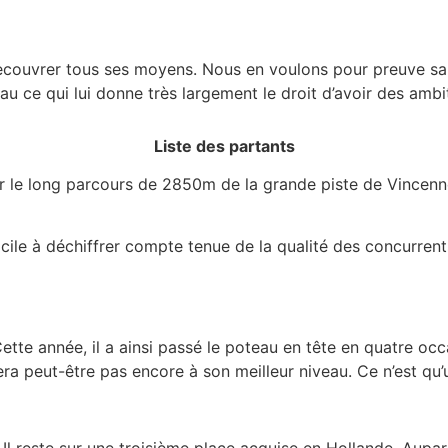
couvrer tous ses moyens. Nous en voulons pour preuve sa to
veau ce qui lui donne très largement le droit d’avoir des a
Liste des partants
r le long parcours de 2850m de la grande piste de Vincenne
icile à déchiffrer compte tenue de la qualité des concurren
Cette année, il a ainsi passé le poteau en tête en quatre oc
era peut-être pas encore à son meilleur niveau. Ce n’est qu’
. Il reste sur une troisième place acquise en Hollande. Aupa