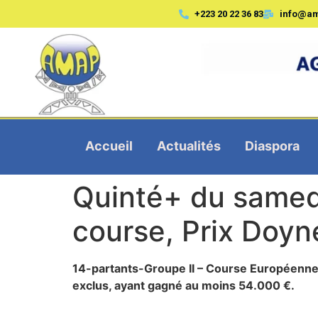
+223 20 22 36 83
info@a
Accueil
Actualités
Diaspora
Quinté+ du samed
course, Prix Doyn
14-partants-Groupe II – Course Européenne 
exclus, ayant gagné au moins 54.000 €.