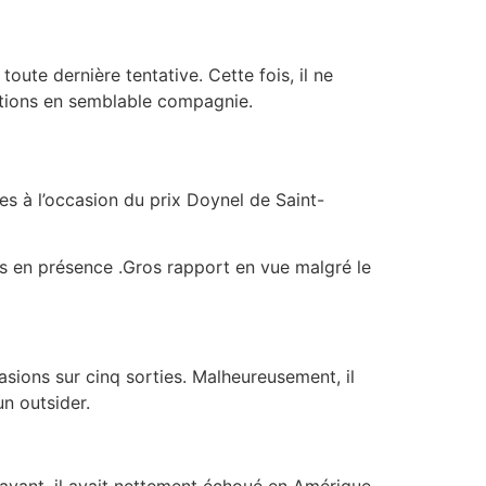
ute dernière tentative. Cette fois, il ne
mbitions en semblable compagnie.
s à l’occasion du prix Doynel de Saint-
ts en présence .Gros rapport en vue malgré le
casions sur cinq sorties. Malheureusement, il
un outsider.
ravant, il avait nettement échoué en Amérique.