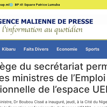
map.ml
BP:41 Square Patrice Lumuba
Kibaru
Faits Divers
Economie
Sports
iège du secrétariat pe
s ministres de l’Emploi 
sionnelle de l’espace 
nistre, Dr Boubou Cissé a inauguré, jeudi, à la Cité du Nig