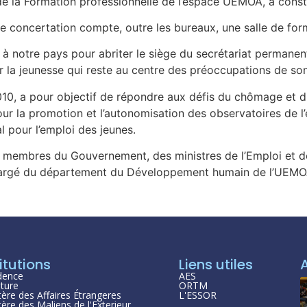
 de la Formation professionnelle de l’espace UEMOA, a const
e concertation compte, outre les bureaux, une salle de form
t à notre pays pour abriter le siège du secrétariat permanent
ur la jeunesse qui reste au centre des préoccupations de s
010, a pour objectif de répondre aux défis du chômage et du
our la promotion et l’autonomisation des observatoires de l
l pour l’emploi des jeunes.
 membres du Gouvernement, des ministres de l’Emploi et de
hargé du département du Développement humain de l’UEMOA,
itutions
Liens utiles
dence
AES
ture
ORTM
tère des Affaires Étrangeres
L'ESSOR
tère des Maliens de l'Exterieur