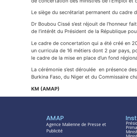
de concertation des ministres de l’Emploi et
Le siège du secrétariat permanent du cadre d
Dr Boubou Cissé s’est réjouit de l’honneur fai
de l’intérêt du Président de la République po
Le cadre de concertation qui a été créé en 2
un curricula de 16 métiers dont 2 par pays, p
le cadre de la mise en place d’un fond régiona
La cérémonie s’est déroulée en présence des
Burkina Faso, du Niger et du Commissaire c
KM (AMAP)
AMAP
Inst
Prési
Agence Malienne de Presse et
Prima
Publicité
Minis
Minis