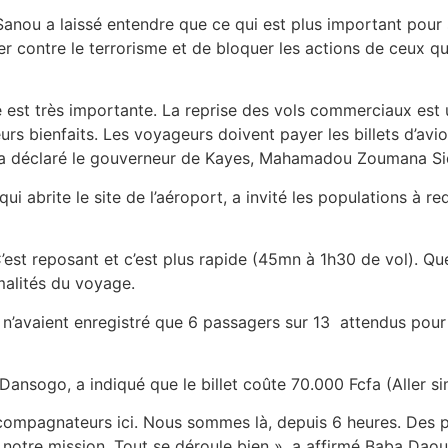
anou a laissé entendre que ce qui est plus important pour 
lutter contre le terrorisme et de bloquer les actions de ceux
e est très importante. La reprise des vols commerciaux est 
rs bienfaits. Les voyageurs doivent payer les billets d’av
», a déclaré le gouverneur de Kayes, Mahamadou Zoumana Sid
 abrite le site de l’aéroport, a invité les populations à re
’est reposant et c’est plus rapide (45mn à 1h30 de vol). Que 
malités du voyage.
 n’avaient enregistré que 6 passagers sur 13 attendus pour c
ansogo, a indiqué que le billet coûte 70.000 Fcfa (Aller sim
compagnateurs ici. Nous sommes là, depuis 6 heures. Des p
 notre mission. Tout se déroule bien », a affirmé Baba Daou