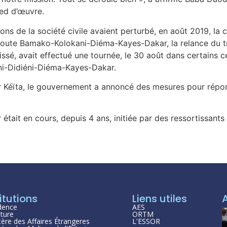
ied d’œuvre.
s de la société civile avaient perturbé, en août 2019, la c
route Bamako-Kolokani-Diéma-Kayes-Dakar, la relance du tra
issé, avait effectué une tournée, le 30 août dans certains c
ni-Didiéni-Diéma-Kayes-Dakar.
ar Kéïta, le gouvernement a annoncé des mesures pour répo
ir était en cours, depuis 4 ans, initiée par des ressortissant
itutions
Liens utiles
dence
AES
ture
ORTM
tère des Affaires Étrangeres
L'ESSOR