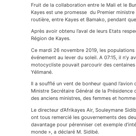
Fruit de la collaboration entre le Mali et le B
Kayes est une promesse du Premier ministre Bo
routière, entre Kayes et Bamako, pendant que
Après avoir obtenu l’aval de leurs Etats respec
Région de Kayes.
Ce mardi 26 novembre 2019, les populations de 
événement au lever du soleil. A 07:15, il n’y av
motocycliste pouvait parcourir des centaines d
Yélimané.
Il a soufflé un vent de bonheur quand l’avion 
Ministre Secrétaire Général de la Présidenc
des anciens ministres, des femmes et hommes
Le directeur d’Afrikayes Air, Souleymane Sidi
ont tous remercié les gouvernements des deux 
davantage pour pérenniser cet exemple d’intégr
monde », a déclaré M. Sidibé.