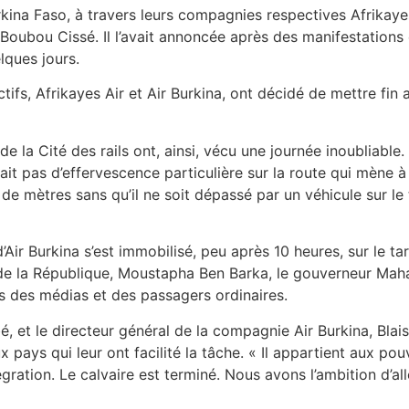
urkina Faso, à travers leurs compagnies respectives Afrikayes
ubou Cissé. Il l’avait annoncée après des manifestations e
lques jours.
tifs, Afrikayes Air et Air Burkina, ont décidé de mettre fin 
la Cité des rails ont, ainsi, vécu une journée inoubliable. 
ait pas d’effervescence particulière sur la route qui mène à l
e mètres sans qu’il ne soit dépassé par un véhicule sur le t
d’Air Burkina s’est immobilisé, peu après 10 heures, sur le t
e de la République, Moustapha Ben Barka, le gouverneur Ma
 des médias et des passagers ordinaires.
bé, et le directeur général de la compagnie Air Burkina, Bl
pays qui leur ont facilité la tâche. « Il appartient aux p
ation. Le calvaire est terminé. Nous avons l’ambition d’aller