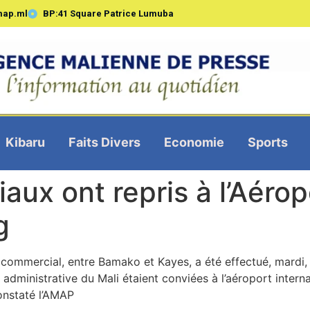
map.ml
BP:41 Square Patrice Lumuba
Kibaru
Faits Divers
Economie
Sports
ux ont repris à l’Aérop
g
 commercial, entre Bamako et Kayes, a été effectué, mardi, p
administrative du Mali étaient conviées à l’aéroport interna
onstaté l’AMAP