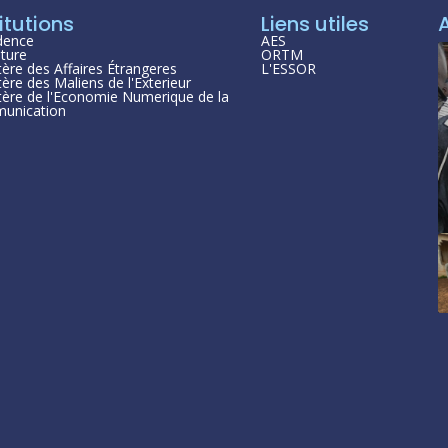
itutions
Liens utiles
dence
AES
ture
ORTM
tère des Affaires Étrangeres
L'ESSOR
tère des Maliens de l'Exterieur
tère de l'Economie Numerique de la
unication