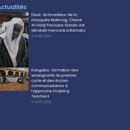
Actualités
Deuil : le fondateur de la
mosquée Malimag, Cheick
Al-Hadj Yacouba Guindo est
décédé mercredi à Bamako
6 août 2026
Kangaba : formation des
enseignants du premier
cycle et des écoles
communautaires à
l’approche Enabling
Teachers
6 août 2026