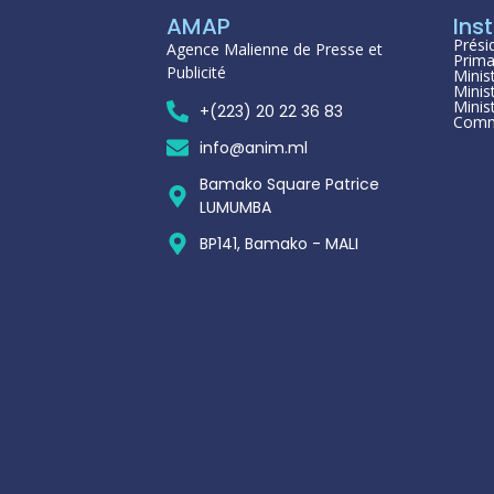
AMAP
Inst
Prési
Agence Malienne de Presse et
Prima
Publicité
Minis
Minis
Minis
+(223) 20 22 36 83
Comm
info@anim.ml
Bamako Square Patrice
LUMUMBA
BP141, Bamako - MALI